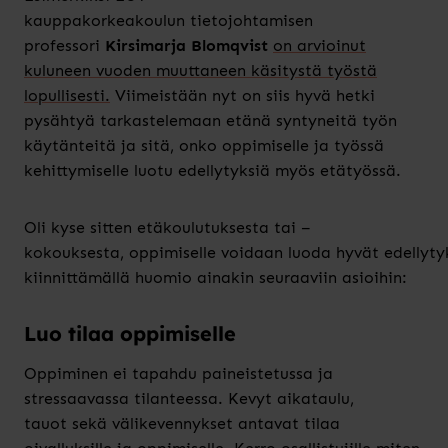
kauppakorkeakoulun tietojohtamisen
professori
Kirsimarja Blomqvist
on
arvioinut
kuluneen vuoden muuttaneen käsitystä työstä
lopullisesti.
Viimeistään nyt on siis hyvä hetki
pysähtyä tarkastelemaan etänä syntyneitä työn
käytänteitä ja sitä
,
onko oppimiselle ja työssä
kehittymiselle
luotu
edellytyksiä
myös
etätyössä
.
Oli kyse sitten
etä
koulutuksesta tai
–
kokouksesta
,
oppimiselle
voidaan
luoda
hyvät
edellyty
kiinnittämällä huomio ainakin seuraaviin asioihin:
Luo t
ilaa oppimiselle
Oppiminen ei tapahdu paineistetussa ja
stressaavassa tilanteessa. Kevyt aikataulu,
tauot
sekä
välikevennykset antavat tilaa