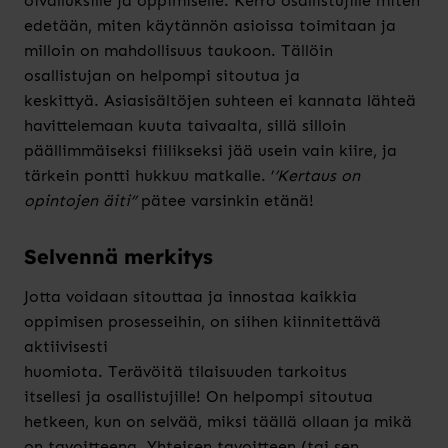
oivalluksille ja oppimiselle
.
Kerro osallistujille miten
edetään, miten käytännön asioissa toimitaan ja
milloin on mahdollisuus taukoon. Tällöin
osallistujan on helpompi sitoutua ja
keskittyä.
Asiasisältöjen suhteen e
i
kannata lähteä
havittelemaan kuuta taivaalta
, sillä
s
illoin
päällimmäiseksi fiilikseksi jää
usein
vain kiire
,
ja
tärkein pontti hukkuu matkalle.
’
’Kertaus on
opintojen äiti’’
pätee
varsinkin
etä
nä!
Selvennä m
erkity
s
Jotta voidaan sitouttaa ja innostaa kaikkia
oppimisen prosesseihin, on siihen kiinnitettävä
aktiivisesti
huomiota.
Terävöitä
tilaisuuden
tarkoitus
itsellesi
ja osallistujille
!
On helpompi sitoutua
hetkeen, kun on selvää
,
m
iksi täällä ollaan ja mikä
on tavoit
teena
. Yhteisen tavoitteen
(
tai sen