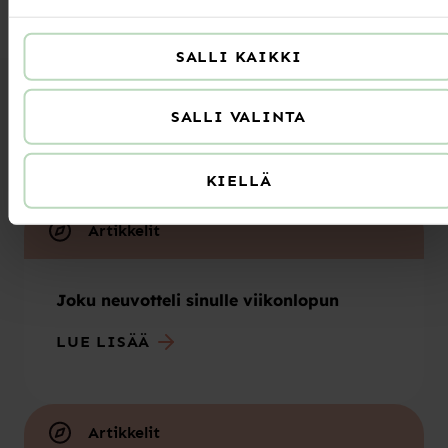
Apua
oppimisen sulauttamiseksi osaksi arkea
tarjoaa muun
muassa
Specian
Kohti oppivaa työyhteisöä
-valmennus!
SALLI KAIKKI
SALLI VALINTA
Luitko jo nämä?
KIELLÄ
Artikkelit
Joku neuvotteli sinulle viikonlopun
LUE LISÄÄ
Artikkelit