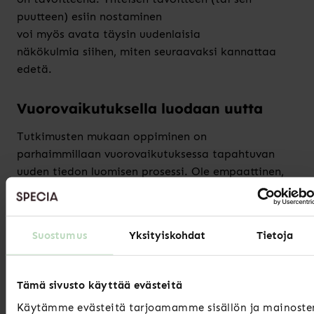
puuttee
n)
esiin nostaminen
voi
myös
avata
täysin
uudenlaisia
näkökulmia
siihen,
miten
seuraavaksi
kannattaa
edetä
.
Vuorovaikutu
ksella
luo
daan
uutta
Tutkimusten mukaan oppiminen on
parhaimmillaan
vuorovaikutuksessa tapahtuvan
uuden tiedon luomisen prosessi.
O
le empaattinen,
kuuntele tietoisesti ja keskity
vuorovaikutukseen
.
Muistuta myös osallistujia
ottamaan vastuuta osallistumisestaan! Jo
näiden
Suostumus
Yksityiskohdat
Tietoja
asioiden ääneen sanominen
voi
motivoida
monia
osallistumaan aktiivisemmin
.
Tämä sivusto käyttää evästeitä
Huomioi oppimista heikentävät tekijät
Käytämme evästeitä tarjoamamme sisällön ja mainoste