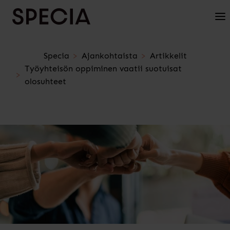
Siirry sisältöön
Avaa
Specia
Ajankohtaista
Artikkelit
Työyhteisön oppiminen vaatii suotuisat
olosuhteet