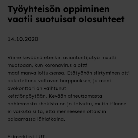
Työyhteisön oppiminen
vaatii suotuisat olosuhteet
14.10.2020
Viime keväänä etenkin asiantuntijatyö muutti
muotoaan, kun koronavirus aloitti
maailmanvalloituksensa. Etätyöhön siirtyminen otti
pakotettuna valtavan harppauksen, ja moni
avokonttori on vaihtunut
keittiönpöytää
n
.
K
evään
aiheuttamasta
pahimmasta s
h
o
kista
on
jo toivuttu, mutta tilanne
ei vaikuta siltä, että
menneeseen oltaisiin
palaamassa lähiaikoina.
Esimerkiksi LUT-