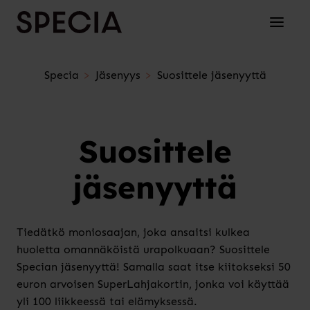
Siirry sisältöön
Avaa/su
Specia
Jäsenyys
Suosittele jäsenyyttä
Suosittele
jäsenyyttä
Tiedätkö moniosaajan, joka ansaitsi kulkea
huoletta omannäköistä urapolkuaan? Suosittele
Specian jäsenyyttä! Samalla saat itse kiitokseksi 50
euron arvoisen SuperLahjakortin, jonka voi käyttää
yli 100 liikkeessä tai elämyksessä.