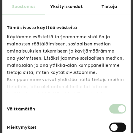
Suostumus
Yksityiskohdat
Tietoja
Voit suositella jäsenyyttämme kertomalla
Tämä sivusto käyttää evästeitä
meistä henkilökohtaisesti tai lähettämällä
valmiin suositteluviestin. Viestissä kerromme
Käytämme evästeitä tarjoamamme sisällön ja
mainosten räätälöimiseen, sosiaalisen median
ystävällesi lisää Speciasta. Voit käyttää
ominaisuuksien tukemiseen ja kävijämäärämme
suositteluviestiä turvallisin mielin, emme
analysoimiseen. Lisäksi jaamme sosiaalisen median,
tallenna ystäväsi tietoja emmekä lähetä
mainosalan ja analytiikka-alan kumppaneillemme
hänelle roskapostia.
tietoja siitä, miten käytät sivustoamme.
Kumppanimme voivat yhdistää näitä tietoja muihin
tietoihin, joita olet antanut heille tai joita on
kerätty, kun olet käyttänyt heidän palvelujaan.
LÄHETÄ SUOSITTELUVIESTI
Suostumuksen
Välttämätön
valinta
Meillä jäsenet ovat
Mieltymykset