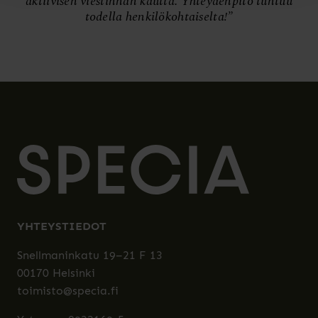
aktiivisen viestinnän kautta. Yhteydenpito tuntuu
todella henkilökohtaiselta!”
YHTEYSTIEDOT
Snellmaninkatu 19–21 F 13
00170 Helsinki
toimisto@specia.fi