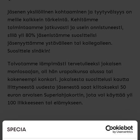
Jäsenen yksilöllinen kohtaaminen ja tyytyväisyys on
meille kaikkein tärkeintä. Kehitämme
toimintaamme jatkuvasti ja usein onnistuneesti,
sillä yli 80% jäsenistämme suosittelisi
jäsenyyttämme ystävälleen tai kollegalleen.
Suosittele sinäkin!
Toivotamme lämpimästi tervetulleeksi jokaisen
moniosaajan, oli hän urapolkunsa alussa tai
kokeneempi konkari. Jokaisesta suosittelusi kautta
liittyneestä uudesta jäsenestä saat kiitokseksi 50
euron arvoisen Superlahjakortin, jota voi käyttää yli
100 liikkeeseen tai elämykseen.
Miten toimia?