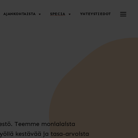
Avaa/su
AJANKOHTAISTA
SPECIA
YHTEYSTIEDOT
rjestö. Teemme monialaista
työllä kestävää ja tasa-arvoista