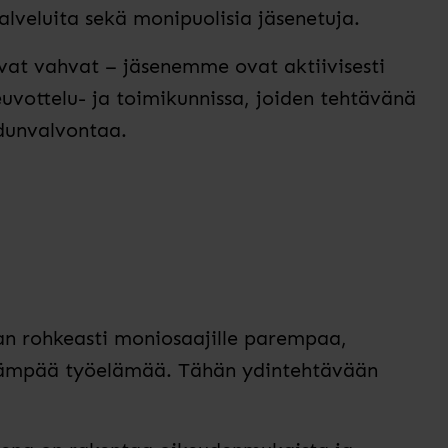
alveluita sekä monipuolisia jäsenetuja.
at vahvat – jäsenemme ovat aktiivisesti
vottelu- ja toimikunnissa, joiden tehtävänä
edunvalvontaa.
n rohkeasti moniosaajille parempaa,
ämpää työelämää. Tähän ydintehtävään