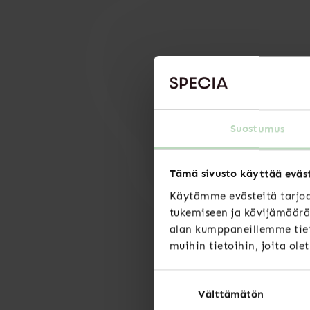
Suostumus
Tämä sivusto käyttää eväs
Käytämme evästeitä tarjoa
tukemiseen ja kävijämäärä
alan kumppaneillemme tiet
muihin tietoihin, joita ole
Suostumuksen
Välttämätön
valinta