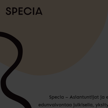
Siirry sisältöön
Specia – Asiantuntijat ja
edunvalvontaa julkisella, yksit