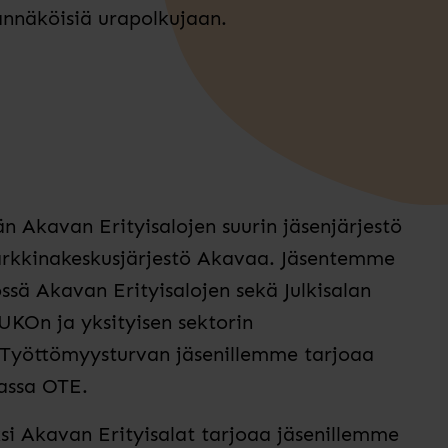
annäköisiä urapolkujaan.
än Akavan Erityisalojen suurin jäsenjärjestö
arkkinakeskusjärjestö Akavaa. Jäsentemme
sä Akavan Erityisalojen sekä Julkisalan
JUKOn ja yksityisen sektorin
. Työttömyysturvan jäsenillemme tarjoaa
assa OTE.
i Akavan Erityisalat tarjoaa jäsenillemme