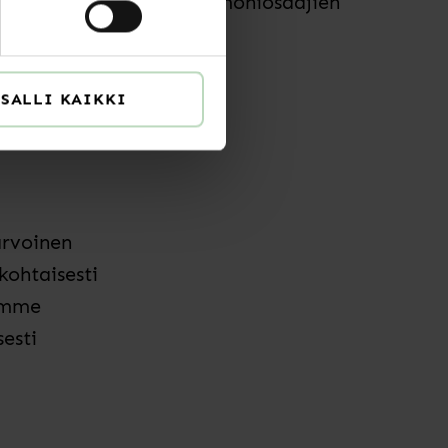
aamaan vielä paremmin moniosaajien
ämässä.
SALLI KAIKKI
arvoinen
ohtaisesti
amme
esti