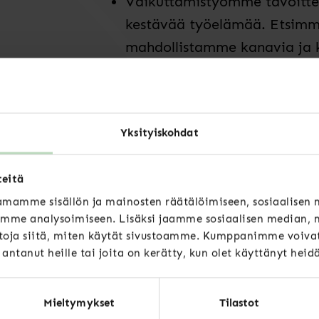
Vaikuttamistyömme tavoitte
kestävää työelämää. Etsimme 
mahdollistamme kanavia ja 
löytää itsellensä mielekkää
Olemme arvostettu edunvalvo
Olemme mukana luomassa uude
Yksityiskohdat
työelämä kehittyy yhteistyöl
ammattijärjestönä, jonka to
teitä
Erotumme kilpailijoista positi
mamme sisällön ja mainosten räätälöimiseen, sosiaalisen
inhimillisemmän työelämän 
mme analysoimiseen. Lisäksi jaamme sosiaalisen median, m
toimenpiteisiin, joiden avul
oja siitä, miten käytät sivustoamme. Kumppanimme voivat 
potentiaali työelämässä hu
t antanut heille tai joita on kerätty, kun olet käyttänyt heid
Laadukas jäsenpalvelu on me
suosittelevat jäsenyyttä yh
Mieltymykset
Tilastot