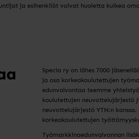
untijat ja esihenkilöt voivat huoletta kulkea om
aa
Specia ry on lähes 7000 jäsenellä
ja osa korkeakoulutettujen työm
edunvalvontaa teemme yhteistyös
koulutettujen neuvottelujärjestö 
neuvottelujärjestö YTN:n kanssa
korkeakoulutettujen työttömyysk
Työmarkkinaedunvalvonnan lisäks