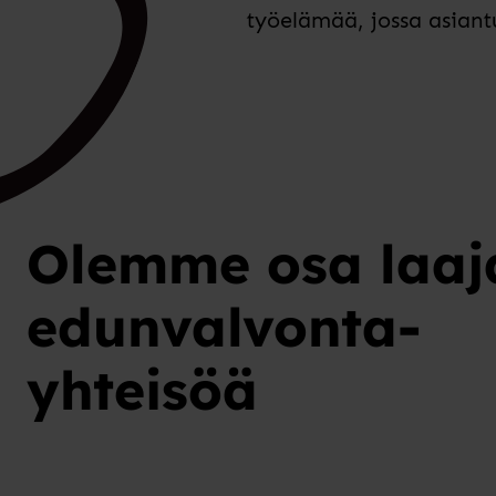
työelämää, jossa asiant
Olemme osa laaj
edunvalvonta-
yhteisöä