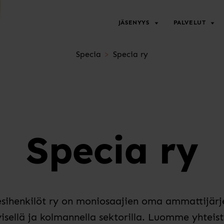
JÄSENYYS
PALVELUT
Specia
Specia ry
Specia ry
 esihenkilöt ry on moniosaajien oma ammattijä
yisellä ja kolmannella sektorilla. Luomme yhteis