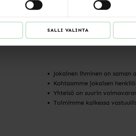
jäsenen palvelupolkua vast
tarpeisiin muuttuvassa työel
SALLI VALINTA
Jokainen ihminen on saman 
Kohtaamme jokaisen henkilök
Yhteisö on suurin voimavar
Toimimme kaikessa vastuullis