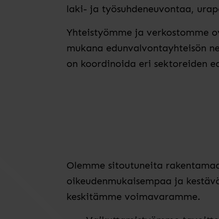
laki- ja työsuhdeneuvontaa, urap
Yhteistyömme ja verkostomme ov
mukana edunvalvontayhteisön neu
on koordinoida eri sektoreiden 
Olemme sitoutuneita rakentamaa
oikeudenmukaisempaa ja kestäv
keskitämme voimavaramme.