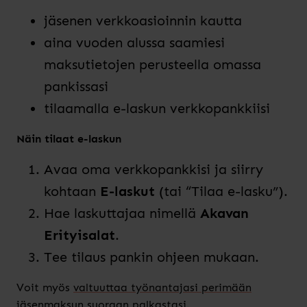
jäsenen verkkoasioinnin kautta
aina vuoden alussa saamiesi
maksutietojen perusteella omassa
pankissasi
tilaamalla e-laskun verkkopankkiisi
Näin tilaat e-laskun
Avaa oma verkkopankkisi ja siirry
kohtaan
E-laskut
(tai “Tilaa e-lasku”).
Hae laskuttajaa nimellä
Akavan
Erityisalat
.
Tee tilaus pankin ohjeen mukaan.
Voit myös
valtuuttaa työnantajasi perimään
jäsenmaksun suoraan palkastasi.