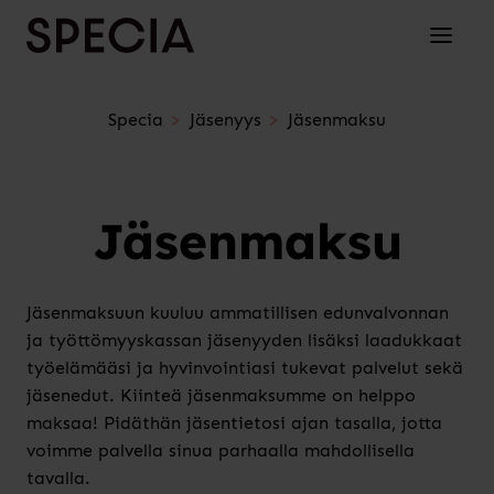
Siirry sisältöön
Avaa/su
Specia
Jäsenyys
Jäsenmaksu
Jäsenmaksu
Jäsenmaksuun kuuluu ammatillisen edunvalvonnan
ja työttömyyskassan jäsenyyden lisäksi laadukkaat
työelämääsi ja hyvinvointiasi tukevat palvelut sekä
jäsenedut. Kiinteä jäsenmaksumme on helppo
maksaa! Pidäthän jäsentietosi ajan tasalla, jotta
voimme palvella sinua parhaalla mahdollisella
tavalla.