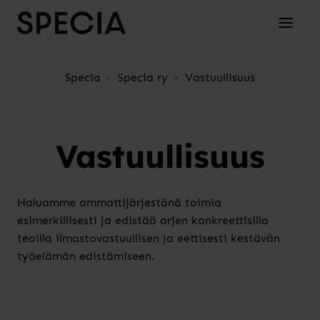
Siirry sisältöön
Avaa/su
Specia
Specia ry
Vastuullisuus
Vastuullisuus
Haluamme ammattijärjestönä toimia
esimerkillisesti ja edistää arjen konkreettisilla
teoilla ilmastovastuullisen ja eettisesti kestävän
työelämän edistämiseen.