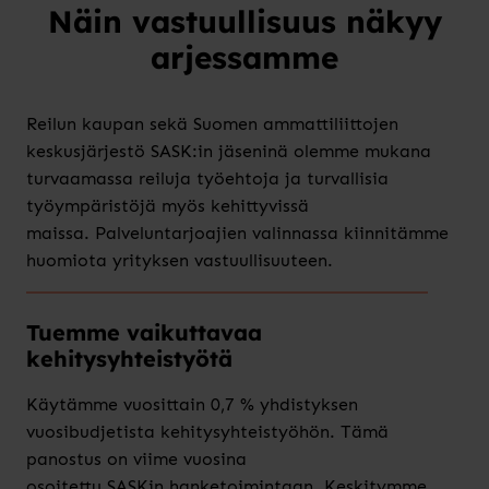
Näin vastuullisuus näkyy
arjessamme
Reilun kaupan sekä Suomen ammattiliittojen
keskusjärjestö SASK:in jäseninä olemme mukana
turvaamassa reiluja työehtoja ja turvallisia
työympäristöjä myös kehittyvissä
maissa. Palveluntarjoajien valinnassa kiinnitämme
huomiota yrityksen vastuullisuuteen.
Tuemme vaikuttavaa
kehitysyhteistyötä
Käytämme vuosittain 0,7 % yhdistyksen
vuosibudjetista kehitysyhteistyöhön. Tämä
panostus on viime vuosina
osoitettu SASKin hanketoimintaan. Keskitymme