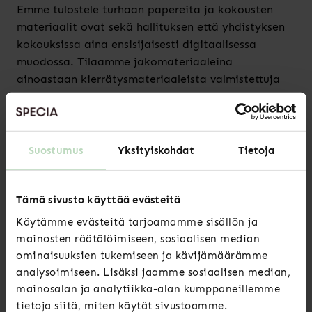
Emme tulostele turhaan papereita ja kokousten
materiaalit ovat sekä hallituksen että yhdistyksen
kokouksissa aina ensisijaisesti digitaalisessa
muodossa. Tilaamme jakomateriaaleina
ainoastaan kierrätysmateriaaleista valmistettuja
tuotteita ja näitäkin harkitusti.
Panostamme hyviin etäkohtaamisiin
Suostumus
Yksityiskohdat
Tietoja
Järjestämme toimintaa pääosin etäyhteyksin
välttääksemme turhaa ympäristökuormaa sekä
Tämä sivusto käyttää evästeitä
palvellaksemme valtakunnallisuuden periaatetta
Käytämme evästeitä tarjoamamme sisällön ja
paremmin. Specian hallituksen kokoukset pidetään
mainosten räätälöimiseen, sosiaalisen median
pääosin hybridikokouksina ja yhdistyksen
ominaisuuksien tukemiseen ja kävijämäärämme
vuosikokouksiin on aina mahdollisuus osallistua
analysoimiseen. Lisäksi jaamme sosiaalisen median,
myös etäyhteydellä.
mainosalan ja analytiikka-alan kumppaneillemme
tietoja siitä, miten käytät sivustoamme.