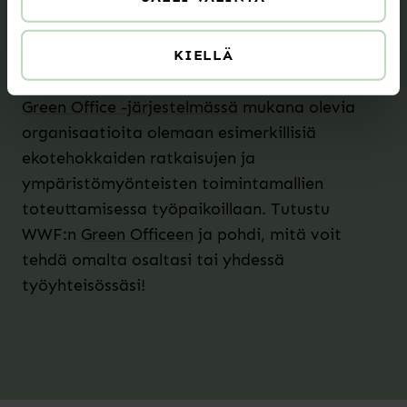
Green Office on toimistoille tarkoitettu
ympäristöpalvelu, jonka tavoite on
KIELLÄ
luonnonvarojen säästäminen sekä kestävien
kulutustapojen edistäminen. WWF kannustaa
Green Office -järjestelmässä
mukana olevia
organisaatioita olemaan esimerkillisiä
ekotehokkaiden ratkaisujen ja
ympäristömyönteisten toimintamallien
toteuttamisessa työpaikoillaan. Tutustu
WWF:n
Green Officeen
ja pohdi, mitä voit
tehdä omalta osaltasi tai yhdessä
työyhteisössäsi!