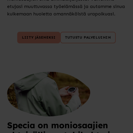
etujasi muuttuvassa työelämässä ja autamme sinua
kulkemaan huoletta omannäköistä urapolkuasi.
LIITY JÄSENEKSI
TUTUSTU PALVELUIHIN
Specia on moniosaajien