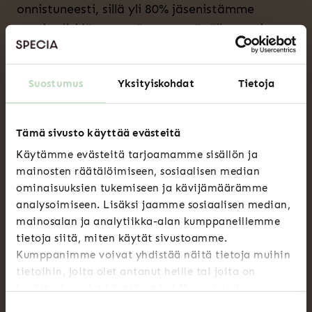
onnistuneesti, sillä yli 80% jäsenistämme
suosittelisi jäsenyyttämme ystävälleen tai
kollegalleen.
Suostumus
Yksityiskohdat
Tietoja
”Minulla on tunne, että Speciassa ymmärretään
juuri minun työtäni.”
Tämä sivusto käyttää evästeitä
“Teillä on aivan ihania ja avuliaita ihmisiä! Koko
Käytämme evästeitä tarjoamamme sisällön ja
toimintanne on sellainen raikas tuulahdus
mainosten räätälöimiseen, sosiaalisen median
järjestökentällä höystettynä osaavilla ja ystävällisillä
ominaisuuksien tukemiseen ja kävijämäärämme
ihmisillä. Kiitos!”
analysoimiseen. Lisäksi jaamme sosiaalisen median,
“Luotettava, hyvät koulutuspalvelut, hyvät
mainosalan ja analytiikka-alan kumppaneillemme
lakimiespalvelut”
tietoja siitä, miten käytät sivustoamme.
Kumppanimme voivat yhdistää näitä tietoja muihin
tietoihin, joita olet antanut heille tai joita on
kerätty, kun olet käyttänyt heidän palvelujaan.
LIITY JÄSENEKSI
Suostumuksen