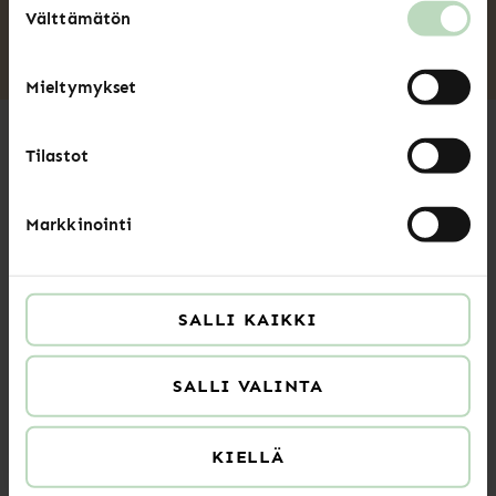
Välttämätön
valinta
Mieltymykset
Tilastot
Ajankohtaista
Markkinointi
Tutustu asiantuntijoidemme tuoreisiin artikkeleihin,
syvenny ajankohtaisiin uutisiin edunvalvonnasta ja
Specian toiminnasta, tai löydä juuri sinulle sopiva
SALLI KAIKKI
koulutus työelämäsi tueksi.
SALLI VALINTA
Uutiset
KIELLÄ