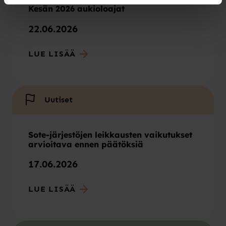
Kesän 2026 aukioloajat
22.06.2026
LUE LISÄÄ
Uutiset
Sote-järjestöjen leikkausten vaikutukset
arvioitava ennen päätöksiä
17.06.2026
LUE LISÄÄ