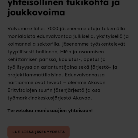
yhteisöllinen tukikohta ja
joukkovoima
Valvomme lähes 7000 jäsenemme etuja tekemällä
monialaista edunvalvontaa julkisella, yksityisellä ja
kolmannella sektorilla. Jäsenemme työskentelevät
tyypillisesti hallinnon, HR:n ja osaamisen
kehittämisen parissa, koulutus-, opetus ja
työllisyysalan asiantuntijoina sekä järjestö- ja
projektiammattilaisina. Edunvalvonnassa
hartiamme ovat leveät – olemme Akavan
Erityisalojen suurin jäsenjärjestö ja osa
työmarkkinakeskusjärjestö Akavaa.
Tervetuloa moniosaajien yhteisöön!
LUE LISÄÄ JÄSENYYDESTÄ