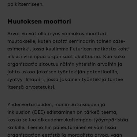
palkitsemiseen.
Muutoksen moottori
Arvot voivat olla myös voimakas moottori
muutokselle, kuten osoitti seminaarin toinen case-
esimerkki, jossa kuulimme Futuricen matkasta kohti
inklusiivisempaa organisaatiokulttuuria. Kun koko
organisaatio sitoutuu näihin yhteisiin arvoihin ja
johto uskoo jokaisen työntekijän potentiaaliin,
syntyy ilmapiiri, jossa jokainen työntekijä tuntee
itsensä arvostetuksi.
Yhdenvertaisuuden, monimuotoisuuden ja
inkluusion (DEI) edistäminen on tärkeä teema,
koska se luo oikeudenmukaisempaa työympäristöä
kaikille. Teemoihin paneutuminen ei vain lisää
organisaation eettistä ja moraalista arvoa, vaan