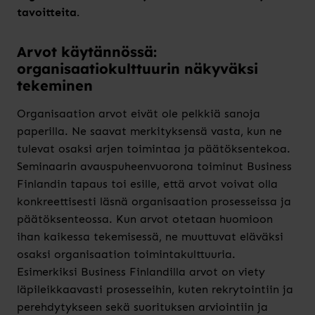
tavoitteita.
Arvot käytännössä:
organisaatiokulttuurin näkyväksi
tekeminen
Organisaation arvot eivät ole pelkkiä sanoja
paperilla. Ne saavat merkityksensä vasta, kun ne
tulevat osaksi arjen toimintaa ja päätöksentekoa.
Seminaarin avauspuheenvuorona toiminut Business
Finlandin tapaus toi esille, että arvot voivat olla
konkreettisesti läsnä organisaation prosesseissa ja
päätöksenteossa. Kun arvot otetaan huomioon
ihan kaikessa tekemisessä, ne muuttuvat eläväksi
osaksi organisaation toimintakulttuuria.
Esimerkiksi Business Finlandilla arvot on viety
läpileikkaavasti prosesseihin, kuten rekrytointiin ja
perehdytykseen sekä suorituksen arviointiin ja