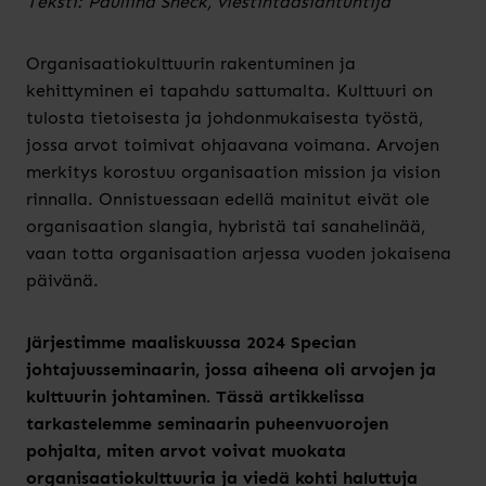
Teksti: Pauliina Sneck, viestintäasiantuntija
Organisaatiokulttuurin rakentuminen ja
kehittyminen ei tapahdu sattumalta. Kulttuuri on
tulosta tietoisesta ja johdonmukaisesta työstä,
jossa arvot toimivat ohjaavana voimana. Arvojen
merkitys korostuu organisaation mission ja vision
rinnalla. Onnistuessaan edellä mainitut eivät ole
organisaation slangia, hybristä tai sanahelinää,
vaan totta organisaation arjessa vuoden jokaisena
päivänä.
Järjestimme maaliskuussa 2024 Specian
johtajuusseminaarin, jossa aiheena oli arvojen ja
kulttuurin johtaminen. Tässä artikkelissa
tarkastelemme seminaarin puheenvuorojen
pohjalta, miten arvot voivat muokata
organisaatiokulttuuria ja viedä kohti haluttuja