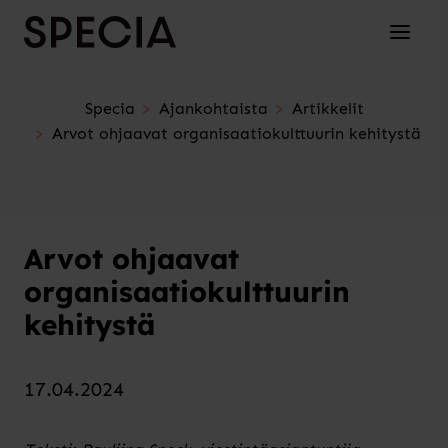
Siirry sisältöön
Avaa/su
Specia
Ajankohtaista
Artikkelit
Arvot ohjaavat organisaatiokulttuurin kehitystä
Arvot ohjaavat
organisaatiokulttuurin
kehitystä
17.04.2024