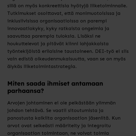
sillä on myös konkreettisia hyötyjä liiketoiminnalle.
Tutkimukset osoittavat, että monimuotoisissa ja
inklusiivisissa organisaatioissa on parempi
innovaatiokyky, kyky ratkaista ongelmia ja
saavuttaa parempia tuloksia. Lisäksi ne
houkuttelevat ja pitävät kiinni lahjakkaista
työntekijöistä erilaisine taustoineen. DEI-työ ei siis
vain edistä oikeudenmukaisuutta, vaan se on myös
älykäs liiketoimintastrategia.
Miten saada ihmiset antamaan
parhaansa?
Arvojen johtaminen ei ole pelkästään ylimmän
johdon tehtävä. Se vaatii sitoutumista ja
panostusta kaikilta organisaation jäseniltä. Kun
arvot ovat selkeästi määritelty ja integroitu
organisaation toimintaan, ne voivat toimia