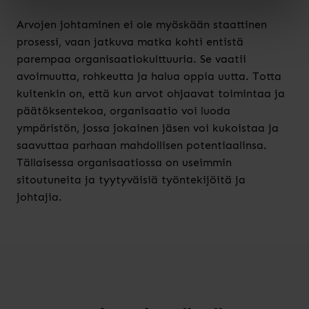
Arvojen johtaminen ei ole myöskään staattinen
prosessi, vaan jatkuva matka kohti entistä
parempaa organisaatiokulttuuria. Se vaatii
avoimuutta, rohkeutta ja halua oppia uutta. Totta
kuitenkin on, että kun arvot ohjaavat toimintaa ja
päätöksentekoa, organisaatio voi luoda
ympäristön, jossa jokainen jäsen voi kukoistaa ja
saavuttaa parhaan mahdollisen potentiaalinsa.
Tällaisessa organisaatiossa on useimmin
sitoutuneita ja tyytyväisiä työntekijöitä ja
johtajia.