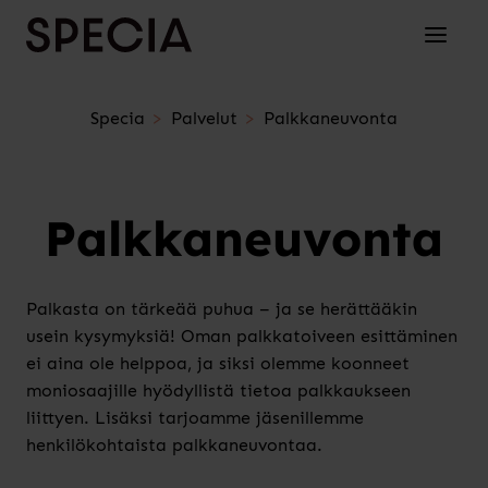
Siirry sisältöön
Avaa/su
Specia
Palvelut
Palkkaneuvonta
Palkka­neuvonta
Palkasta on tärkeää puhua – ja se herättääkin
usein kysymyksiä! Oman palkkatoiveen esittäminen
ei aina ole helppoa, ja siksi olemme koonneet
moniosaajille hyödyllistä tietoa palkkaukseen
liittyen. Lisäksi tarjoamme jäsenillemme
henkilökohtaista palkkaneuvontaa.