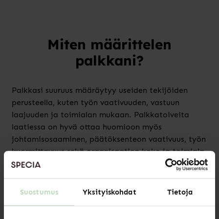
Miten määrittelen
palkkani?
Palkkasi suuruus määräytyy useiden tekijöiden
perusteella, kuten työn vaativuuden, vastuun
laajuuden ja toimialan mukaan. Palkkatoiveita
laatiessa on hyvä ottaa huomioon myös
johtamisosaaminen, päätöksenteon vaativuus, työn
kuormittavuus sekä organisaation koko ja toimiala.
Monilla työnantajilla on käytössään oma
palkkausjärjestelmä, ja joissain tapauksissa palkat
määräytyvät työ- tai virkaehtosopimusten
Suostumus
Yksityiskohdat
Tietoja
mukaisesti.