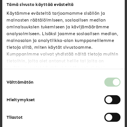
Tämä sivusto käyttää evästeitä
Tes/Ves-neuvonta
Käytämme evästeitä tarjoamamme sisällön ja
Jos kaipaat työ- tai virkaehtosopimuksen
mainosten räätälöimiseen, sosiaalisen median
tulkintaan apua, Akavan Erityisalojen lakimiehet ja
ominaisuuksien tukemiseen ja kävijämäärämme
neuvottelupäälliköt neuvovat sinua mielellään.
analysoimiseen. Lisäksi jaamme sosiaalisen median,
mainosalan ja analytiikka-alan kumppaneillemme
tietoja siitä, miten käytät sivustoamme.
TES/VES-NEUVONTA
Kumppanimme voivat yhdistää näitä tietoja muihin
tietoihin, joita olet antanut heille tai joita on
kerätty, kun olet käyttänyt heidän palvelujaan.
Puhu rohkeasti palkastasi
Suostumuksen
Palkasta kannattaa puhua! YTN:n opas kertoo
Välttämätön
valinta
palkkaukseen vaikuttavista tekijöistä ja antaa
välineitä palkkakeskusteluun.
Mieltymykset
PARANNA PALKKAASI-OPAS
Tilastot