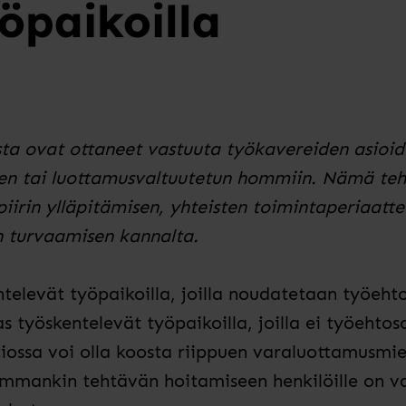
öpaikoilla
sta ovat ottaneet vastuuta työkavereiden asioid
en tai luottamusvaltuutetun hommiin. Nämä teh
iirin ylläpitämisen, yhteisten toimintaperiaatte
n turvaamisen kannalta.
elevät työpaikoilla, joilla noudatetaan työeht
 työskentelevät työpaikoilla, joilla ei työehto
ossa voi olla
koosta riippuen
varaluottamusmieh
mankin tehtävän hoitamiseen henkilöille on var