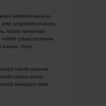
eisön kehittämisessä
ja
 että työpaikalla kukaan
ua. Näissä tehtävissä
.
Välillä työssä tarvitaan
n kanssa. Hyvä
voisi
a
!
Heiltä saamme
 Tämän tiedon avulla
teitä eteenpäin sekä