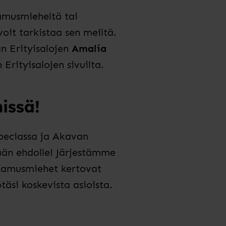
tamusmieheltä tai
oit tarkistaa sen meiltä.
an Erityisalojen
Amalia
Erityisalojen sivuilta.
issä!
peciassa
ja Akavan
ään ehdolle! Järjestämme
ottamusmiehet kertovat
äsi koskevista asioista.