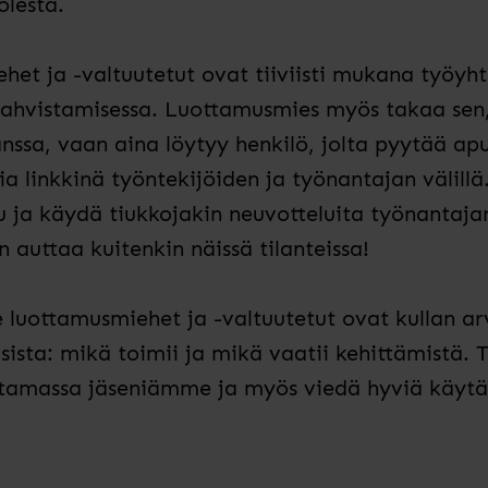
olesta.
ehet
ja -valtuutetut
ovat tiiviisti mukana työyht
vahvistamisessa
.
Luottamusmies myös takaa sen,
nssa, vaan aina
löytyy h
enkilö, jolta pyytää ap
ia linkkinä työntekijöiden ja työnantajan välillä
 ja käydä tiukkojakin neuvotteluita työnantaja
auttaa kuitenkin näissä tilanteissa!
e luottamusmiehet ja -valtuutetut ovat kullan ar
sista: mikä toimii ja mikä vaatii kehittämistä.
amassa jäseniämme ja myös viedä hyviä käytän