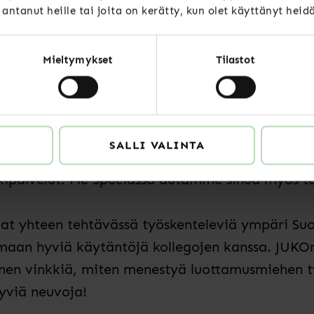
t antanut heille tai joita on kerätty, kun olet käyttänyt heid
 auttavat tehtävässä
Mieltymykset
Tilastot
altuutetun
työssä ei asioita tarvitse kuitenkaan 
össä tukea saat liitoilta,
kuten kattojärjestöl
uvottelupäälliköltä ja lakipalveluista
sekä
neuvot
ärjestö JUKO sekä yksityissektorin neuvottelujä
SALLI VALINTA
ukena puolestaan toimivat liitot, eli Akavan Er
kipalvelut.
Me
Speciassa
autamme sinua myös täs
ovat yhteen tehtävässä työskenteleviä ympäri S
maan hyviä käytäntöjä kollegojen kanssa.
JUKO
en vinkkiä, miten menestyä luottamusmiehen t
hyviä neuvoja!