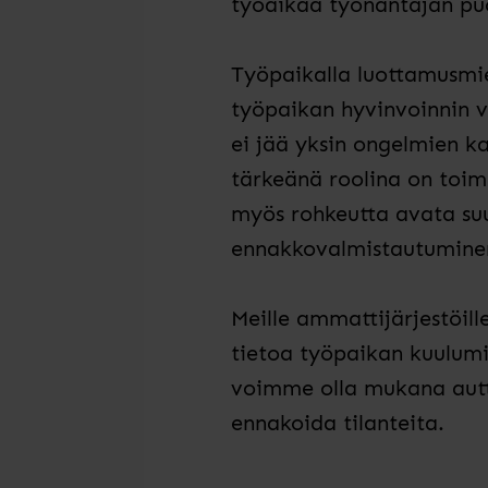
työaikaa työnantajan pu
Työpaikalla luottamusmi
työpaikan hyvinvoinnin 
ei jää
yksin ongelmien ka
tärkeänä r
oolina on toim
myös rohkeutta avata suu
ennakkovalmistautuminen 
Meille ammattijärjestöill
tietoa työpaikan kuulumi
voimme olla mukana autt
ennakoida tilanteita.