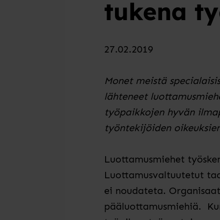
tukena ty
27.02.2019
Monet meistä specialaisi
lähteneet luottamusmieh
työpaikkojen hyvän ilmap
työntekijöiden oikeuksie
Luottamusmiehet työskent
Luottamusvaltuutetut taas
ei
noudateta. Organisaati
pääluottamusmie
hiä
.
Kum