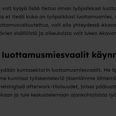
ä voit kysyä lisää tietoa oman työpaikkasi luot
os et tiedä kuka on työpaikkasi luottamusmies, v
luottamusvaltuutettua, voit olla yhteydessä Akav
ävien sisällöistä ja oikeuksista voit lukea
Akavan 
 luottamusmiesvaalit käynn
ydään kuntasektorin luottamusmiesvaalit. Me
S
mme kunnissa työskenteleviä jäseniämme lähtem
Helsingissä
afterwork
-tilaisuudet, joissa päälu
kaan ja tu
le
keskustelemaan ajankohtaisista työt