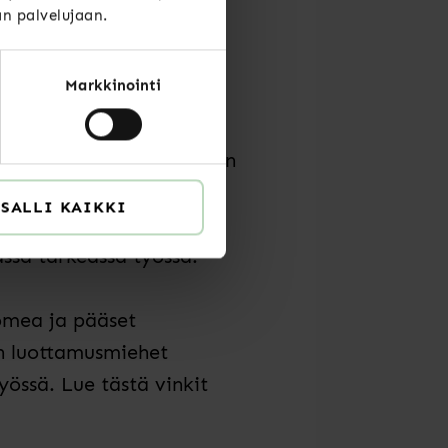
än palvelujaan.
Markkinointi
pähkäillä
tämme
telujärjestö
iltä
(Julkisalan
rjestö YTN)
.
SALLI KAIKKI
ityisalojen
sä tärkeässä työssä.
uomea ja pääset
n
luottamusmiehet
yössä. Lue
tästä
vinkit