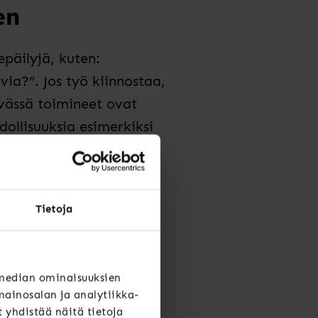
en
päilyjä, kuten:
ia?”. Jos työ kiinnostaa,
vässä toimineet
ovat
ollisuuksia esimerkiksi
inut olla avuksi,
Tietoja
välttämättä tapahdu
ymmärrys myös
kuunnella avoimesti
 median ominaisuuksien
ainosalan ja analytiikka-
yhdistää näitä tietoja