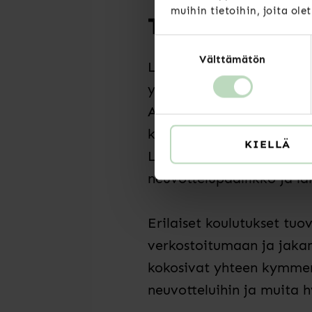
muihin tietoihin, joita ole
Tukiverkostot
Suostumuksen
Välttämätön
valinta
Luottamusmiehen
tai -v
yksin.
Luottamusmiehen ty
Akavan
Erityisaloilta ne
koulutettujen neuvotteluj
KIELLÄ
Luottamusvaltuutettujen t
neuvottelupäällikkö ja la
Erilaiset koulutukset tu
verkostoitumaan ja jaka
kokosivat yhteen kymmen
neuvotteluihin ja muita 