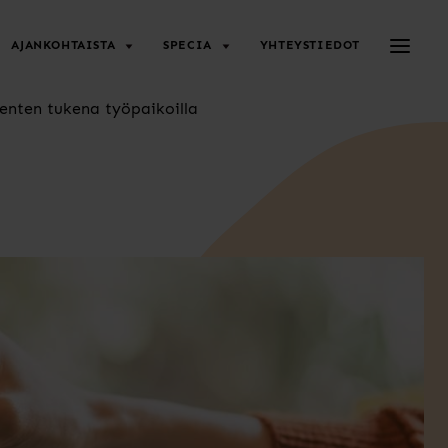
Avaa/su
AJANKOHTAISTA
SPECIA
YHTEYSTIEDOT
senten tukena työpaikoilla