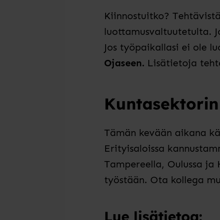
Kiinnostuitko? Tehtävist
luottamusvaltuutetulta. J
Jos työpaikallasi ei ole 
Ojaseen.
Lisätietoja teht
Kuntasektorin
Tämän kevään aikana kä
Erityisaloissa kannusta
Tampereella, Oulussa ja 
työstään.
Ota
kollega mu
Lue lisätietoa: