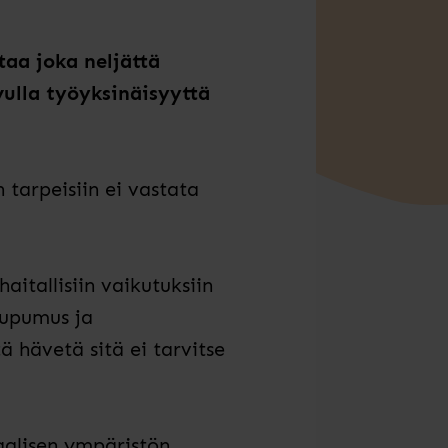
taa joka neljättä
vulla työyksinäisyyttä
n tarpeisiin ei vastata
aitallisiin vaikutuksiin
uupumus ja
 hävetä sitä ei tarvitse
aalisen ympäristön