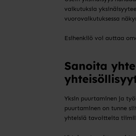
vaikutuksia yksinäisyyte
vuorovaikutuksessa näk
Esihenkilö voi auttaa oma
Sanoita yhte
yhteisöllisyy
Yksin puurtaminen ja työk
puurtaminen on tunne siit
yhteisiä tavoitteita tiimi