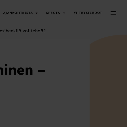
Avaa/su
AJANKOHTAISTA
SPECIA
YHTEYSTIEDOT
sihenkilö voi tehdä?
inen –