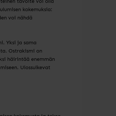
teinen tavoite voi olla
uulumisen kokemuksia:
den voi nähdä
i. Yksi ja sama
sta. Ostrakismi on
kiksi häirintää enemmän
umiseen. Ulossulkevat