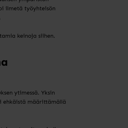
oi ilmetä työyhteisön
.
tamia keinoja siihen.
na
uksen ytimessä. Yksin
oi ehkäistä määrittämällä