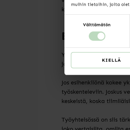
vähempään yksinäisyyteen
muihin tietoihin, joita ole
kaikesta ei tarvitse selvi
Suostumuksen
Välttämätön
valinta
Esihenkilön 
Yksinäisyys ei syrji ketä
KIELLÄ
jos vertaisia on vähän ja
Jos esihenkilönä kokee yk
työskenteleviin. Joskus v
keskeistä, koska tiimiläi
Työyhteisössä on siis tär
joko vertaisilta, omilta e