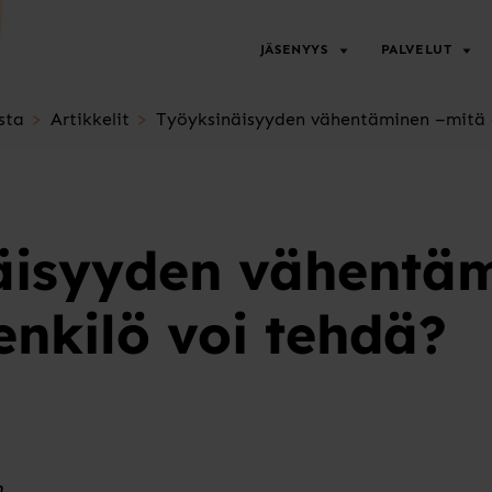
JÄSENYYS
PALVELUT
sta
Artikkelit
Työyksinäisyyden vähentäminen –mitä e
äisyyden vähentäm
enkilö voi tehdä?
n