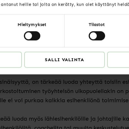
. Tuen saatavuuden voikin nähdä arvolupauksen
t antanut heille tai joita on kerätty, kun olet käyttänyt heid
tä yksin, vaan apua saa tarvittaessa.
Mieltymykset
Tilastot
asema ei suojaa työyksi
än, ei edes työpaikalla. Esihenkilönä toimiminen 
SALLI VALINTA
 ajatusten purkamiselle vähäiset mahdollisuudet
sinäisyyttä, on tärkeää luoda yhteyttä toisiin e
erkostoituminen työyhteisön ulkopuolellakin on p
sille ei voi purkaa kaikkia esihenkilönä toimimise
keää luoda myös lähiesihenkilöille ja johtajille 
sihenkilöiltä, coacheilta tai muulta keskustelutue