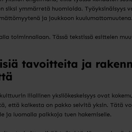
en siksi ymmärretä huomioida. Työyksinäisyys v
ymättömyytenä ja joukkoon kuulumattomuutena
lla toiminnallaan. Tässä tekstissä esittelen muu
isiä tavoitteita ja raken
ttä
ulttuurin liiallinen yksilökeskeisyys ovat kokem
ä, että kaikesta on pakko selvitä yksin. Tätä v
lle ja luomalla paikkoja tuen hakemiselle.