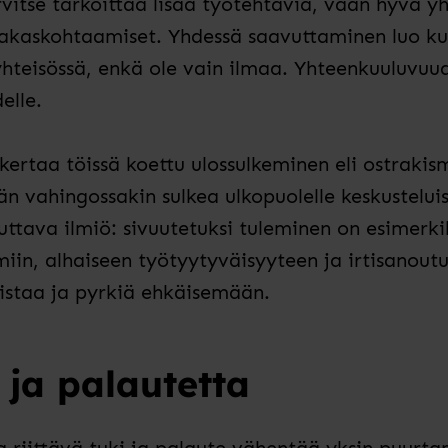
rvitse tarkoittaa lisää työtehtäviä, vaan hyvä yh
iakaskohtaamiset. Yhdessä saavuttaminen luo k
yhteisössä, enkä ole vain ilmaa. Yhteenkuuluvuu
elle.
ertaa töissä koettu ulossulkeminen eli ostrakism
n vahingossakin sulkea ulkopuolelle keskustelui
tuttava ilmiö: sivuutetuksi tuleminen on esimer
iin, alhaiseen työtyytyväisyyteen ja irtisanout
nistaa ja pyrkiä ehkäisemään.
 ja palautetta