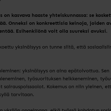
s on kasvava haaste yhteiskunnassa: se kosket
ä. Onneksi on konkreettisia keinoja, joiden a
ntää. Esihenkilönä voit olla suureksi avuksi.
koettu yksinäisyys on tunne siitä, että sosiaalisii
oleminen: yksinäisyys on aina epätoivottua. Sen h
 aleneminen, työsuorituksen heikkeneminen, työ
sairauspoissaolot. Kokemus on niin yleinen, että
yllä tarvitaan.
n yksilön ongelmana, eikä työssä kohdatun sosi