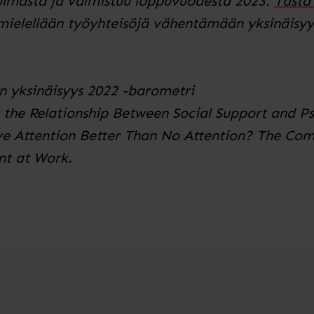
lmasta ja valmistuu loppuvuodesta 2023.
Tästä
mielellään työyhteisöjä vähentämään yksinäisyy
n yksinäisyys 2022 -barometri
 the Relationship Between Social Support and P
tive Attention Better Than No Attention? The Com
nt at Work.