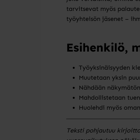
tarvitsevat myös palaute
työyhteisön jäsenet – i
Esihenkilö, 
Työyksinäisyyden ki
Muutetaan yksin puur
Nähdään näkymätön, 
Mahdollistetaan tuen
Huolehdi myös oman 
Teksti pohjautuu kirjoitt