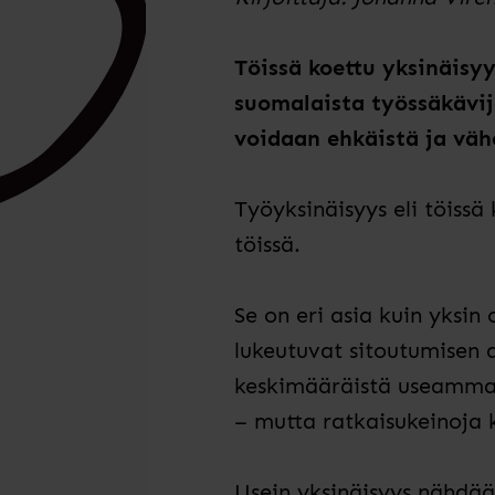
Töissä koettu yksinäisyy
suomalaista työssäkävijä
voidaan ehkäistä ja vähe
Työyksinäisyys eli töissä 
töissä.
Se on eri asia kuin yksin 
lukeutuvat sitoutumisen
keskimääräistä useammat 
– mutta ratkaisukeinoja k
Usein yksinäisyys nähdää