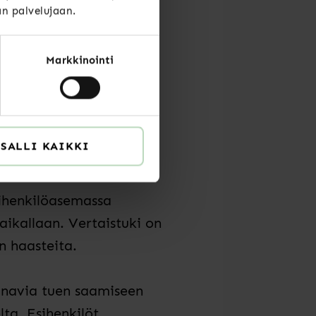
a tiimijäsenille:
än palvelujaan.
Markkinointi
näisyydeltä
voi käydä yksinäiseksi,
SALLI KAIKKI
.
sihenkilöasemassa
aikallaan. Vertaistuki on
n haasteita.
kanavia tuen saamiseen
lta. Esihenkilöt