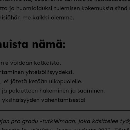
tta ja huomioiduksi tulemisen kokemuksia siinä
hmisiähän me kaikki olemme.
muista nämä:
erre voidaan katkaista.
taminen yhteisöllisyydeksi.
ei jätetä ketään ulkopuolelle.
 ja palautteen hakeminen ja saaminen.
yksinäisyyden vähentämisestä!
ajan pro gradu -tutkielmaan, joka käsittelee työ