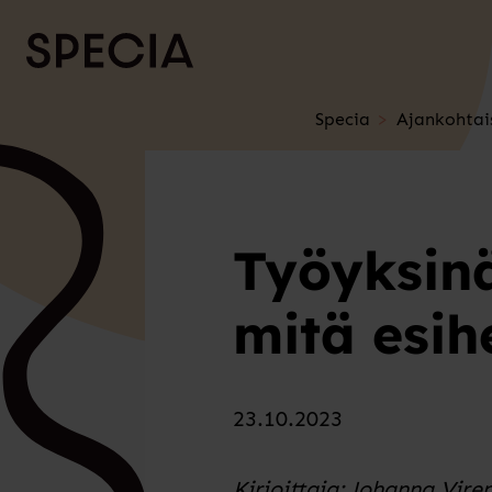
Siirry sisältöön
Specia
Ajankohtai
Työyksin
mitä esih
23.10.2023
Kirjoittaja: Johanna Vire