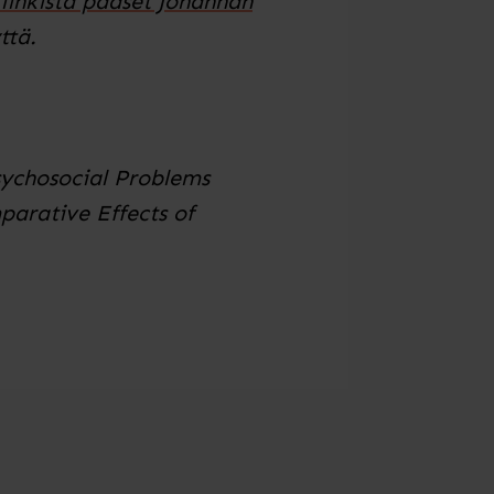
 linkistä pääset Johannan
ttä.
sychosocial Problems
parative Effects of