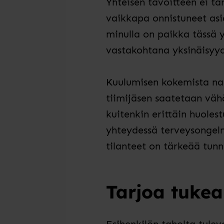
Yhteisen tavoitteen ei ta
vaikkapa onnistuneet as
minulla on paikka tässä 
vastakohtana yksinäisyyd
Kuulumisen kokemista nak
tiimijäsen saatetaan vähä
kuitenkin erittäin huoles
yhteydessä terveysongelm
tilanteet on tärkeää tun
Tarjoa tukea