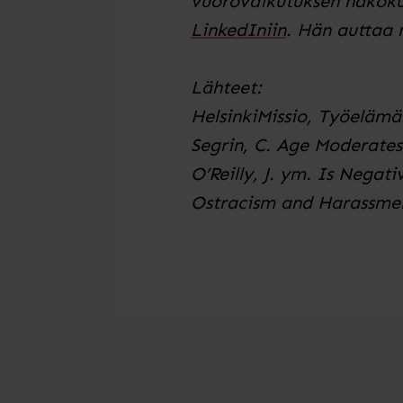
vuorovaikutuksen näköku
LinkedIniin
. Hän auttaa 
Lähteet:
HelsinkiMissio, Työelämä
Segrin, C. Age Moderates
O’Reilly, J. ym. Is Nega
Ostracism and Harassme