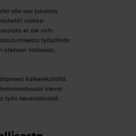
isi olla osa jokaista
oiluhetki vaikka
auoista ei ole vain
 Palautumisesta työpäivän
n otetaan tosissaan,
lanteet kaikenikäisillä.
 hoivavastuussa olevat
ia työn keventämistä.
llisesta