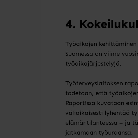
4. Kokeilukul
Työaikojen kehittäminen 
Suomessa on viime vuosina
työaikajärjestelyjä.
Työterveyslaitoksen rapo
todetaan, että työaikoj
Raportissa kuvataan esime
väliaikaisesti lyhentää t
elämäntilanteessa – ja t
jatkamaan työuraansa.