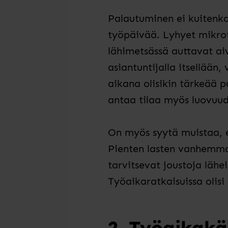
Palautuminen ei kuitenkaa
työpäivää. Lyhyet mikrota
lähimetsässä auttavat ai
asiantuntijalla itsellään
aikana olisikin tärkeää 
antaa tilaa myös luovuudel
On myös syytä muistaa, e
Pienten lasten vanhemmat
tarvitsevat joustoja läh
Työaikaratkaisuissa olis
2. Työaikakä