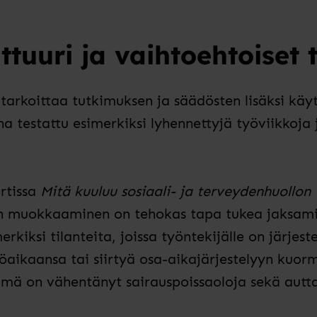
ttuuri ja vaihtoehtoiset 
tarkoittaa tutkimuksen ja säädösten lisäksi käy
 testattu esimerkiksi lyhennettyjä työviikkoja 
rtissa
Mitä kuuluu sosiaali- ja terveydenhuollon 
en muokkaaminen on tehokas tapa tukea jaksami
rkiksi tilanteita, joissa työntekijälle on järjest
yöaikaansa tai siirtyä osa-aikajärjestelyyn kuor
ämä on vähentänyt sairauspoissaoloja sekä autt