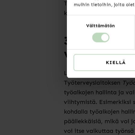
Työaikaa olisi hyödyllis
muihin tietoihin, joita ole
kautta.
Suostumuksen
Välttämätön
valinta
3. Luottamuk
vahvistamin
KIELLÄ
Luottamus syntyy siitä, 
Työterveyslaitoksen
Työa
työaikojen hallinta ja v
viihtymistä. Esimerkiksi 
kohdalla työaikojen halli
päällekkäisiä, mikä voi j
voi itse vaikuttaa työnsä