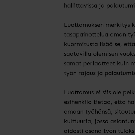
hallittavissa ja palautum
Luottamuksen merkitys ko
tasapainottelua oman työn
kuormitusta lisää se, ett
saatavilla olemisen vuok
samat periaatteet kuin mu
työn rajaus ja palautumi
Luottamus ei siis ole pel
esihenkilö tietää, että 
omaan työhönsä, sitoutum
kulttuuria, jossa asiantu
aidosti osana työn tulokse