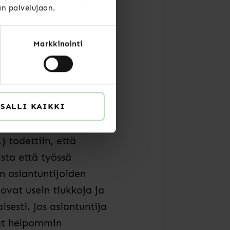
adun ja vaikuttavuuden
än palvelujaan.
Markkinointi
en
SALLI KAIKKI
na asiantuntijana.
 todettiin, että
sta että työssä
en asiantuntijoiden
ovat usein tiukkoja ja
sesti. Jos asiantuntija
vat helpommin