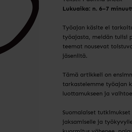
Lukuaika: n. 6–7 minuut
Työajan käsite ei tarko
työajasta, meidän tulisi
teemat nousevat toistuvas
jäseniltä.
Tämä artikkeli on ensimm
tarkastelemme työajan ke
luottamukseen ja vaihtoe
Suomalaiset tutkimukset o
jaksamiselle ja työkyvyl
kuormitus vähenee, pala