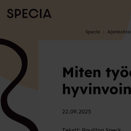
Siirry sisältöön
Specia
Ajankohta
Miten työa
hyvinvoint
22.09.2025
Teksti: Pauliina Sneck