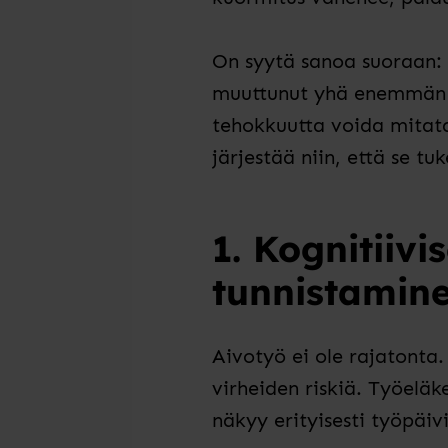
On syytä sanoa suoraan: 
muuttunut yhä enemmän a
tehokkuutta voida mitata
järjestää niin, että se t
1. Kognitiiv
tunnistamin
Aivotyö ei ole rajatonta.
virheiden riskiä. Työelä
näkyy erityisesti työpäi