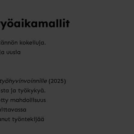
työaikamallit
tännön kokeiluja.
ja uusia
työhyvinvoinnille
(2025)
sta ja työkykyä.
etty mahdollisuus
mittavassa
anut työntekijää