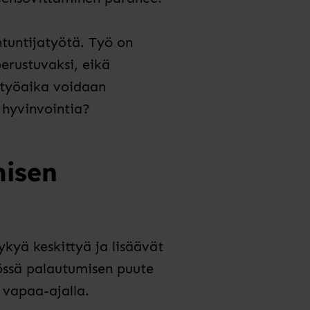
ntuntijatyötä. Työ on
erustuvaksi, eikä
 työaika voidaan
n hyvinvointia?
misen
ykyä keskittyä ja lisäävät
össä palautumisen puute
ä vapaa-ajalla.