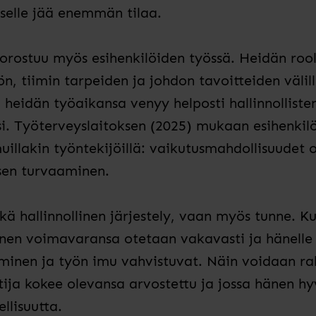
iselle jää enemmän tilaa.
rostuu myös esihenkilöiden työssä. Heidän rool
, tiimin tarpeiden ja johdon tavoitteiden välill
ä heidän työaikansa venyy helposti hallinnolliste
si. Työterveyslaitoksen (2025) mukaan esihenkil
illakin työntekijöillä: vaikutusmahdollisuudet o
sen turvaaminen.
kkä hallinnollinen järjestely, vaan myös tunne. Ku
hänen voimavaransa otetaan vakavasti ja hänelle
inen ja työn imu vahvistuvat. Näin voidaan ra
ntija kokee olevansa arvostettu ja jossa hänen 
llisuutta.