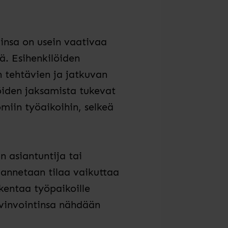
insa on usein vaativaa
ä. Esihenkilöiden
n tehtävien ja jatkuvan
öiden jaksamista tukevat
miin työaikoihin, selkeä
n asiantuntija tai
 annetaan tilaa vaikuttaa
kentaa työpaikoille
hyvinvointinsa nähdään