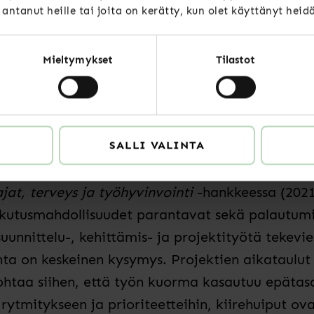
tä tarkastella entistä enemmän työn tulosten, la
t antanut heille tai joita on kerätty, kun olet käyttänyt heid
Mieltymykset
Tilastot
sen ja itseohjautuvuud
en
SALLI VALINTA
että asiantuntijaa pidetään oman työnsä parhaa
jat, terveys ja työhyvinvointi
-hankkeessa (2021)
aikutusmahdollisuudet parantavat sekä palautumi
suunnittelu-, kehittämis- ja projektityötä tekevi
nta on keskeinen kysymys. Projektien aikataulut 
ohtaa siihen, että työn kuorma kasautuu epätasai
 rytmitykseen ja prioriteetteihin, kiirehuiput o