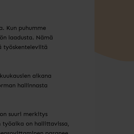
kaa. Kun puhumme
työn laadusta. Nämä
ä työskenteleviltä
 kuukausien aikana
orman hallinnasta
 on suuri merkitys
työaika on hallittavissa,
eensovittaminen paranee.