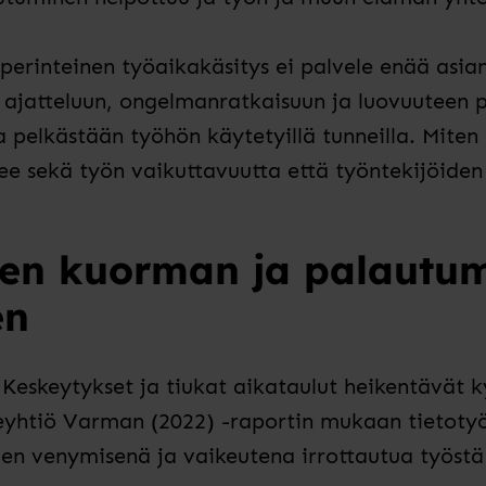
perinteinen työaikakäsitys ei palvele enää asia
jatteluun, ongelmanratkaisuun ja luovuuteen p
 pelkästään työhön käytetyillä tunneilla. Miten
ukee sekä työn vaikuttavuutta että työntekijöide
isen kuorman ja palautu
en
 Keskeytykset ja tiukat aikataulut heikentävät k
keyhtiö Varman (2022) -raportin mukaan tietoty
vien venymisenä ja vaikeutena irrottautua työst