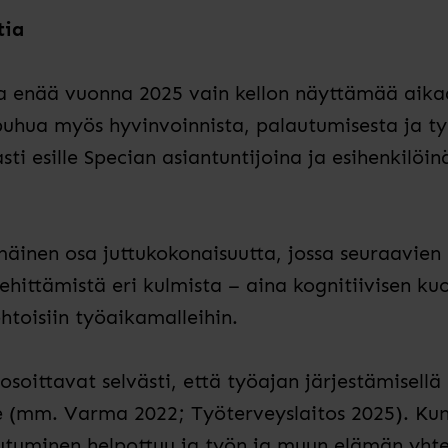
tia
ita enää vuonna 2025 vain kellon näyttämää ai
 puhua myös hyvinvoinnista, palautumisesta ja 
ti esille Specian asiantuntijoina ja esihenkilöin
äinen osa juttukokonaisuutta, jossa seuraavien
hittämistä eri kulmista – aina kognitiivisen ku
htoisiin työaikamalleihin.
soittavat selvästi, että työajan järjestämisellä
le (mm. Varma 2022; Työterveyslaitos 2025). Kun 
utuminen helpottuu ja työn ja muun elämän yht