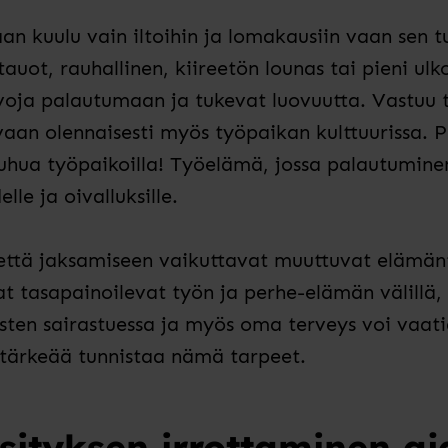
n kuulu vain iltoihin ja lomakausiin vaan sen tul
uot, rauhallinen, kiireetön lounas tai pieni ulk
voja palautumaan ja tukevat luovuutta. Vastuu t
, vaan olennaisesti myös työpaikan kulttuurissa.
puhua työpaikoilla! Työelämä, jossa palautumine
le ja oivalluksille.
ttä jaksamiseen vaikuttavat muuttuvat elämänti
 tasapainoilevat työn ja perhe-elämän välillä,
eisten sairastuessa ja myös oma terveys voi vaat
i tärkeää tunnistaa nämä tarpeet.
sityksen irrottaminen aja