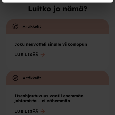
Luitko jo nämä?
Artikkelit
Joku neuvotteli sinulle viikonlopun
LUE LISÄÄ
Artikkelit
Itseohjautuvuus vaatii enemmän
johtamista – ei vähemmän
LUE LISÄÄ