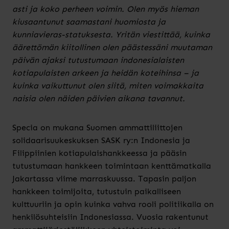
asti ja koko perheen voimin. Olen myös hieman
kiusaantunut saamastani huomiosta ja
kunniavieras-statuksesta. Yritän viestittää, kuinka
äärettömän kiitollinen olen päästessäni muutaman
päivän ajaksi tutustumaan indonesialaisten
kotiapulaisten arkeen ja heidän koteihinsa – ja
kuinka vaikuttunut olen siitä, miten voimakkaita
naisia olen näiden päivien aikana tavannut.
Specia on mukana Suomen ammattiliittojen
solidaarisuukeskuksen SASK ry:n Indonesia ja
Filippiinien kotiapulaishankkeessa ja pääsin
tutustumaan hankkeen toimintaan kenttämatkalla
Jakartassa viime marraskuussa. Tapasin paljon
hankkeen toimijoita, tutustuin paikalliseen
kulttuuriin ja opin kuinka vahva rooli politiikalla on
henkilösuhteisiin Indonesiassa. Vuosia rakentunut