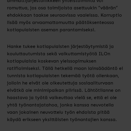
ammattijärjestöliikkeen yhteistoiminta voi
romuttua, jos osa toimijoista asettuukin ”väärän”
ehdokkaan taakse seuraavissa vaaleissa. Korruptio
lisää myös arvaamattomuutta päätöksenteossa
kotiapulaisten aseman parantamiseksi.
Hanke tukee kotiapulaisten järjestäytymistä ja
kouluttautumista sekä vaikuttamistyötä ILOn
kotiapulaisia koskevan yleissopimuksen
ratifioimiseksi. Tällä hetkellä maan lainsäädäntö ei
tunnista kotiapulaisten tekemää työtä ollenkaan,
jolloin he eivät ole oikeutettuja sosiaaliturvaan
eivätkä ole minimipalkan piirissä. Lähtötilanne on
haastava ja työtä vaikeuttaa vielä se, että ei ole
yhtä työnantajatahoa, jonka kanssa neuvotella
vaan jokainen neuvottelu työn ehdoista pitää
käydä erikseen yksittäisten työnantajien kanssa.