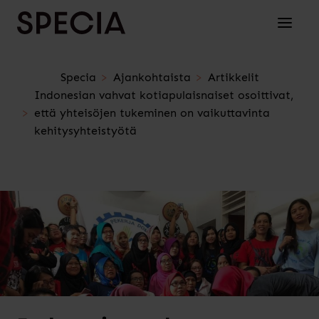
Siirry sisältöön
Avaa/su
Specia
Ajankohtaista
Artikkelit
Indonesian vahvat kotiapulaisnaiset osoittivat,
että yhteisöjen tukeminen on vaikuttavinta
kehitysyhteistyötä