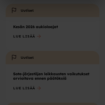
Uutiset
Kesän 2026 aukioloajat
LUE LISÄÄ
Uutiset
Sote-järjestöjen leikkausten vaikutukset
arvioitava ennen päätöksiä
LUE LISÄÄ