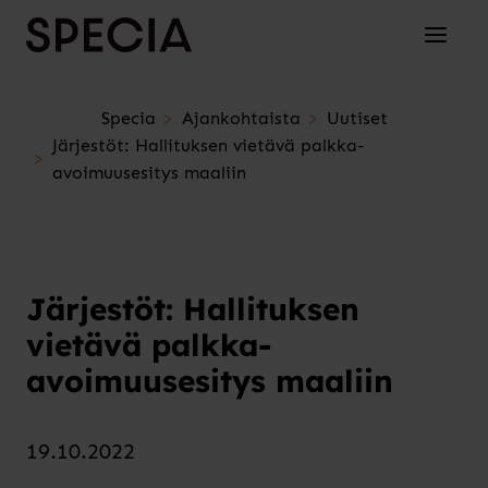
Siirry sisältöön
Avaa/su
Specia
Ajankohtaista
Uutiset
Järjestöt: Hallituksen vietävä palkka-
avoimuusesitys maaliin
Järjestöt: Hallituksen
vietävä palkka-
avoimuusesitys maaliin
19.10.2022