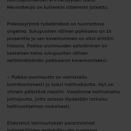
Neuvotteluja on kuitenkin sittemmin jatkettu.
Palkkasyrjintä työelämässä on huomattava
ongelma. Sukupuolten välinen palkkaero on 16
prosenttia ja sen kaventuminen on ollut erittäin
hidasta. Palkka-avoimuuden edistäminen on
keskeinen keino sukupuolten välisen
selittämättömän palkkaeron kaventamiseksi.
– Palkka-avoimuutta on valmisteltu
kolmikantaisesti jo kaksi hallituskautta. Nyt on
viimein päästävä maaliin. Vaadimme hallitukselta
johtajuutta, jotta asiassa löydetään ratkaisu
hallitusohjelman mukaisesti.
Ehdotetut lakimuutokset parantaisivat
työntekijöiden mahdollisuutta tunnistaa