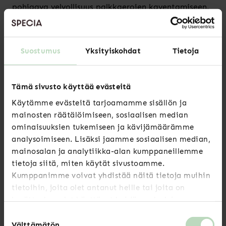
pohjaava velvollisuus palkkaerojen kaventamiseen.
Järjestöt vaativat hallitusta pitämään kiinni
omasta hallitusohjelmakirjauksestaan eli palkka-
Suostumus
Yksityiskohdat
Tietoja
avoimuuden lisäämisestä lainsäädännöllä.
Tämä sivusto käyttää evästeitä
Saara-Sofia Sirén
, puheenjohtaja, Naisjärjestöjen
Keskusliitto – Kvinnoorganisationernas
Käytämme evästeitä tarjoamamme sisällön ja
Centralförbund ry
mainosten räätälöimiseen, sosiaalisen median
ominaisuuksien tukemiseen ja kävijämäärämme
Jarkko Eloranta
, puheenjohtaja, SAK
analysoimiseen. Lisäksi jaamme sosiaalisen median,
Pekka Piispanen
, johtaja, Akava
mainosalan ja analytiikka-alan kumppaneillemme
Antti Palola
, puheenjohtaja, STTK
tietoja siitä, miten käytät sivustoamme.
Saara Paavola
, toiminnanjohtaja, Specia –
Kumppanimme voivat yhdistää näitä tietoja muihin
Asiantuntijat ja esihenkilöt ry
tietoihin, joita olet antanut heille tai joita on
Annica Moore
, toiminnanjohtaja, Mothers in
kerätty, kun olet käyttänyt heidän palvelujaan.
Business MiB ry
Suostumuksen
Välttämätön