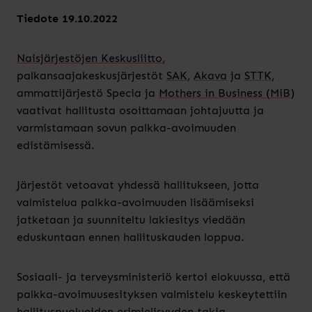
Tiedote 19.10.2022
Naisjärjestöjen Keskusliitto
,
palkansaajakeskusjärjestöt
SAK
,
Akava
ja
STTK
,
ammattijärjestö Specia ja
Mothers in Business (MiB)
vaativat hallitusta osoittamaan johtajuutta ja
varmistamaan sovun palkka-avoimuuden
edistämisessä.
Järjestöt vetoavat yhdessä hallitukseen, jotta
valmistelua palkka-avoimuuden lisäämiseksi
jatketaan ja suunniteltu lakiesitys viedään
eduskuntaan ennen hallituskauden loppua.
Sosiaali- ja terveysministeriö kertoi elokuussa, että
palkka-avoimuusesityksen valmistelu keskeytettiin
hallituspuolueiden erimielisyyden takia.