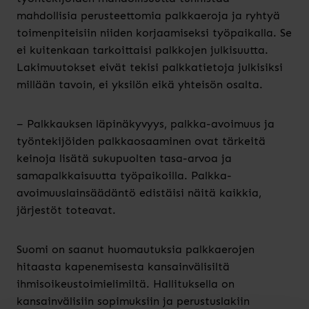
mahdollisia perusteettomia palkkaeroja ja ryhtyä
toimenpiteisiin niiden korjaamiseksi työpaikalla. Se
ei kuitenkaan tarkoittaisi palkkojen julkisuutta.
Lakimuutokset eivät tekisi palkkatietoja julkisiksi
millään tavoin, ei yksilön eikä yhteisön osalta.
– Palkkauksen läpinäkyvyys, palkka-avoimuus ja
työntekijöiden palkkaosaaminen ovat tärkeitä
keinoja lisätä sukupuolten tasa-arvoa ja
samapalkkaisuutta työpaikoilla. Palkka-
avoimuuslainsäädäntö edistäisi näitä kaikkia,
järjestöt toteavat.
Suomi on saanut huomautuksia palkkaerojen
hitaasta kapenemisesta kansainvälisiltä
ihmisoikeustoimielimiltä. Hallituksella on
kansainvälisiin sopimuksiin ja perustuslakiin