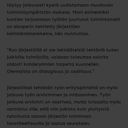
täytyy jatkuvasti kyetä uudistamaan muuttuvan
toimintaympäristön mukana. Moni esimerkiksi
kuntien tarjoamaan työhön juurtunut toimintamalli
on alunperin kehitetty järjestöjen
kehittämishankkeina, hän muistuttaa.
”Kun järjestöillä ei ole lakisääteisiä tehtäviä kuten
julkisilla toimijoilla, voidaan toteuttaa asioita
aidosti kohderyhmien tarpeita kuunnellen.
Olennaista on dialogisuus ja osallisuus.”
Järjestöissä tehtävän työn erityispiirteitä on myös
jatkuva työn arvioiminen ja mittaaminen. Työn
jatkuva arviointi on vaativaa, mutta toisaalta myös
varmistus sille, että niin julkista kuin yksityistä
rahoitusta saavan järjestön toiminnan
tavoitteellisuutta ja laatua seurataan.