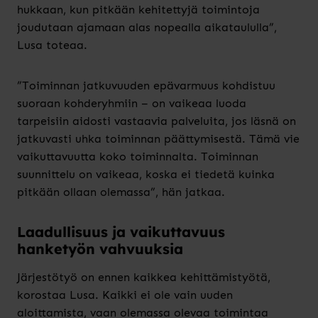
hukkaan, kun pitkään kehitettyjä toimintoja
joudutaan ajamaan alas nopealla aikataululla”,
Lusa toteaa.
”Toiminnan jatkuvuuden epävarmuus kohdistuu
suoraan kohderyhmiin – on vaikeaa luoda
tarpeisiin aidosti vastaavia palveluita, jos läsnä on
jatkuvasti uhka toiminnan päättymisestä. Tämä vie
vaikuttavuutta koko toiminnalta. Toiminnan
suunnittelu on vaikeaa, koska ei tiedetä kuinka
pitkään ollaan olemassa”, hän jatkaa.
Laadullisuus ja vaikuttavuus
hanketyön vahvuuksia
Järjestötyö on ennen kaikkea kehittämistyötä,
korostaa Lusa. Kaikki ei ole vain uuden
aloittamista, vaan olemassa olevaa toimintaa