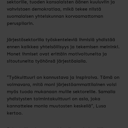
sektorille, tuoden kansalaisten äänen kuuluviin ja
vahvistaen demokratiaa, mikä tekee niistä
suomalaisen yhteiskunnan korvaamattoman
peruspilarin.
Järjestösektorilla työskenteleviä ihmisiä yhdistää
ennen kaikkea yhteisöllisyys ja tekemisen meininki.
Monet ihmiset ovat erittäin motivoituneita ja
sitoutuneita työhönsä järjestöalalla.
”Työkulttuuri on kannustava ja inspiroiva. Tämä on
voimavara, mitä moni järjestöammattilainen voisi
myös tuoda mukanaan muille sektoreille. Samalla
yhdistysten toimintakulttuuri on asia, joka
kannattelee monia muutosten keskellä”, Lusa
kertoo.