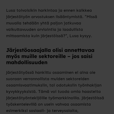
Lusa toivoisikin harkintaa ja ennen kaikkea
järjestötyön arvostuksen lisääntymistä. ”Missä
muualla tehdään yhtä paljon jatkuvaa
vaikuttavuuden arviointia ja laadullista
mittaamista kuin järjestöissä?”, Lusa kysyy.
Järjestöosaajalla olisi annettavaa
myös muille sektoreille – jos saisi
mahdollisuuden
Järjestötyössä hankittu osaaminen ei aina ole
suoraan verrannollista muiden sektoreiden
osaamisvaatimuksiin, tai odotuksiin työnhakijan
kyvykkyyksistä. Tämä voi tuoda omia haasteita
järjestötyöntekijöille työmarkkinoilla. Järjestöissä
työskentelevillä on usein vahvaa osaamista
esimerkiksi sosiaali- ja terveysalalta,