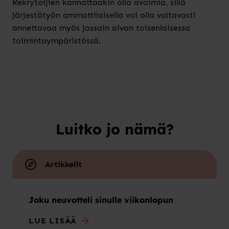
Rekrytoijien kannattaakin olla avoimia, sillä
järjestötyön ammattilaisella voi olla valtavasti
annettavaa myös jossain aivan toisenlaisessa
toimintaympäristössä.
Luitko jo nämä?
Artikkelit
Joku neuvotteli sinulle viikonlopun
LUE LISÄÄ