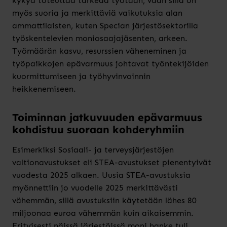
kykyä toteuttaa tärkeää työtään, vaan sillä on
myös suoria ja merkittäviä vaikutuksia alan
ammattilaisten, kuten Specian järjestösektorilla
työskentelevien moniosaajajäsenten, arkeen.
Työmäärän kasvu, resurssien väheneminen ja
työpaikkojen epävarmuus johtavat työntekijöiden
kuormittumiseen ja työhyvinvoinnin
heikkenemiseen.
Toiminnan jatkuvuuden epävarmuus
kohdistuu suoraan kohderyhmiin
Esimerkiksi Sosiaali- ja terveysjärjestöjen
valtionavustukset eli STEA-avustukset pienentyivät
vuodesta 2025 alkaen. Uusia STEA-avustuksia
myönnettiin jo vuodelle 2025 merkittävästi
vähemmän, sillä avustuksiin käytetään lähes 80
miljoonaa euroa vähemmän kuin aikaisemmin.
Erityisesti näissä järjestöissä moni hanke tuli