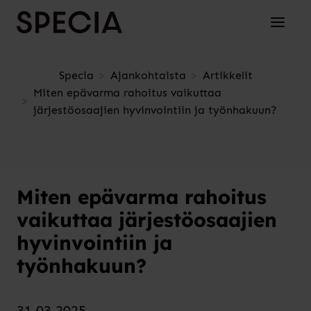
Siirry sisältöön
Avaa/su
Specia
Ajankohtaista
Artikkelit
Miten epävarma rahoitus vaikuttaa
järjestöosaajien hyvinvointiin ja työnhakuun?
Miten epävarma rahoitus
vaikuttaa järjestöosaajien
hyvinvointiin ja
työnhakuun?
31.03.2025