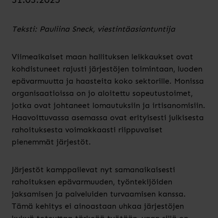
Teksti: Pauliina Sneck, viestintäasiantuntija
Viimeaikaiset maan hallituksen leikkaukset ovat
kohdistuneet rajusti järjestöjen toimintaan, luoden
epävarmuutta ja haasteita koko sektorille. Monissa
organisaatioissa on jo aloitettu sopeutustoimet,
jotka ovat johtaneet lomautuksiin ja irtisanomisiin.
Haavoittuvassa asemassa ovat erityisesti julkisesta
rahoituksesta voimakkaasti riippuvaiset
pienemmät järjestöt.
Järjestöt kamppailevat nyt samanaikaisesti
rahoituksen epävarmuuden, työntekijöiden
jaksamisen ja palveluiden turvaamisen kanssa.
Tämä kehitys ei ainoastaan uhkaa järjestöjen