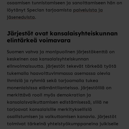
osaamisen tunnistamiseen ja sanoittamiseen hän on
löytänyt Specian tarjoamista
palveluista ja
jäseneduista
.
Järjestöt ovat kansalaisyhteiskunnan
elintärkeä voimavara
Suomen vahva ja monipuolinen järjestökenttä on
keskeinen osa kansalaisyhteiskunnan
elinvoimaisuutta. Järjestöt tekevät tärkeää työtä
tukemalla haavoittuvimmassa asemassa olevia
ihmisiä ja ryhmiä sekä tarjoamalla tukea
monenlaisissa elämäntilanteissa. Järjestöillä on
merkittävä rooli myös demokratian ja
kansalaisvaikuttamisen edistämisessä, sillä ne
tarjoavat kansalaisille merkityksellisiä
osallistumisen ja vaikuttamisen kanavia. Järjestöt
toimivat tärkeinä yhteistyökumppaneina julkiselle