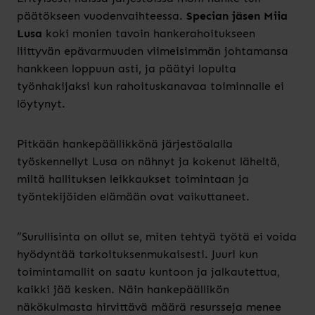
päätökseen vuodenvaihteessa.
Specian jäsen Miia
Lusa
koki monien tavoin hankerahoitukseen
liittyvän epävarmuuden viimeisimmän johtamansa
hankkeen loppuun asti, ja päätyi lopulta
työnhakijaksi kun rahoituskanavaa toiminnalle ei
löytynyt.
Pitkään hankepäällikkönä järjestöalalla
työskennellyt Lusa on nähnyt ja kokenut läheltä,
miltä hallituksen leikkaukset toimintaan ja
työntekijöiden elämään ovat vaikuttaneet.
”Surullisinta on ollut se, miten tehtyä työtä ei voida
hyödyntää tarkoituksenmukaisesti. Juuri kun
toimintamallit on saatu kuntoon ja jalkautettua,
kaikki jää kesken. Näin hankepäällikön
näkökulmasta hirvittävä määrä resursseja menee