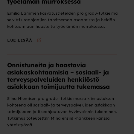
työelämän murroksessa
Emilia Lammen kasvatustieteiden pro gradu-tutkielma
selvitti uraohjaajien tarvitsemaa osaamista ja heidän
kohtaamiaan haasteita työelämän murroksessa.
LUE LISÄÄ
Onnistuneita ja haastavia
asiakaskohtaamisia – sosiaali- ja
terveyspalveluiden henkilöstö
asiakkaan toimijuutta tukemassa
Siina Niemisen pro gradu -tutkielmassa kiinnostuksen
kohteena oli sosiaali- ja terveyspalveluiden asiakkaan
toimijuuden ja itseohjautuvan hyvinvoinnin tukeminen.
Tutkimus toteutettiin Minä ensin! -hankkeen kanssa
yhteistyössä.