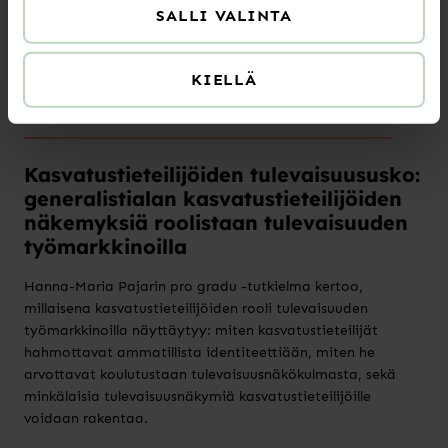
esihenkilötyön näkökulmasta ja tuottaa uutta tietoa
SALLI VALINTA
työelämän ilmiöistä, kuten johtamisesta, työssä
jaksamisesta ja palautumisesta sekä työriippuvuudesta.
KIELLÄ
LUE LISÄÄ
Kasvatustieteilijöiden tulevaisuususko:
generalistialan kasvatustieteilijöiden
näkemyksiä roolistaan tulevaisuuden
työmarkkinoilla
Hanna-Maria Pajarin pro gradu -tutkielma kertoo,
millaisena kasvatustieteilijöiden rooli tulevaisuuden
työmarkkinoilla näyttäytyy: miten kasvatustieteilijät
hahmottavat ammatillista identiteettiään, miten he
arvottavat koulutustaan tulevaisuusnäkökulmasta, sekä
minkälaisia tulevaisuusnäkymiä kasvatustieteilijöille
voidaan rakentaa.