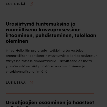
LUE LISÄÄ
Urasiirtymä tuntemuksina ja
ruumiillisena kasvuprosessina:
irtoaminen, puhdistuminen, tulollaan
oleminen
Mirva Heikkilän pro gradu -tutkielma tarkastelee
ammattillisen identiteetin muuttumista korkeakoulutetun
siirtyessä toiselle ammattialalle. Tavoitteena oli lisätä
ymmärrystä urasiirtymästä kokonaisvaltaisena ja
yhteiskunnallisena ilmiönä.
LUE LISÄÄ
Uraohjaajien osaaminen ja haasteet