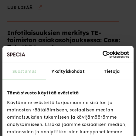
LUE LISÄÄ
Infotilaisuuksien merkitys TE-
toimiston asiakasohjauksessa: Case:
Tule töihin -valmennus
Suvi Ylälahti kehitti YAMK opinnäytetyössään TE-toimiston
infotilaisuuksia. Kehitystyön tuloksena löytyi kuusi tapaa,
Suostumus
Yksityiskohdat
Tietoja
joilla parantaa osallistujien tyytyväisyyttä itse
infotilaisuuksia kohtaan sekä sitä kautta luoda heille
polkuja jatkokoulutuksiin ja/tai töihin.
Tämä sivusto käyttää evästeitä
LUE LISÄÄ
Käytämme evästeitä tarjoamamme sisällön ja
mainosten räätälöimiseen, sosiaalisen median
ominaisuuksien tukemiseen ja kävijämäärämme
analysoimiseen. Lisäksi jaamme sosiaalisen median,
Korkeakouluopiskelijoiden
mainosalan ja analytiikka-alan kumppaneillemme
osaamisvaatimukset ja