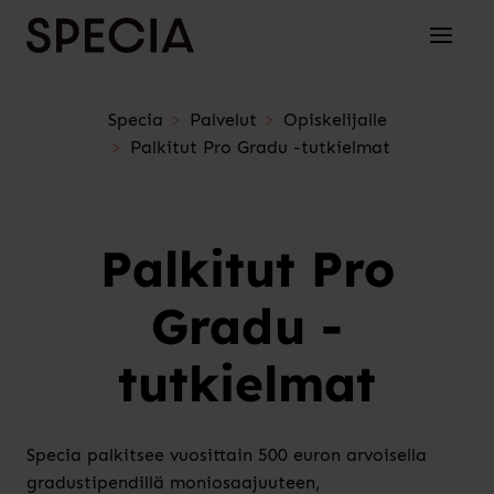
Siirry sisältöön
Avaa/su
Specia
Palvelut
Opiskelijalle
Palkitut Pro Gradu -tutkielmat
Palkitut Pro
Gradu -
tutkielmat
Specia palkitsee vuosittain 500 euron arvoisella
gradustipendillä moniosaajuuteen,