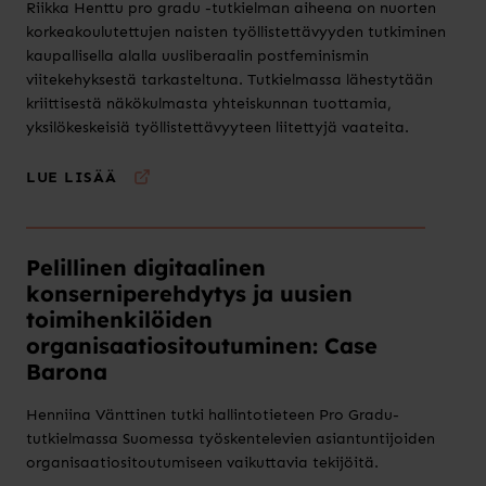
Riikka Henttu pro gradu -tutkielman aiheena on nuorten
korkeakoulutettujen naisten työllistettävyyden tutkiminen
kaupallisella alalla uusliberaalin postfeminismin
viitekehyksestä tarkasteltuna. Tutkielmassa lähestytään
kriittisestä näkökulmasta yhteiskunnan tuottamia,
yksilökeskeisiä työllistettävyyteen liitettyjä vaateita.
LUE LISÄÄ
Pelillinen digitaalinen
konserniperehdytys ja uusien
toimihenkilöiden
organisaatiositoutuminen: Case
Barona
Henniina Vänttinen tutki hallintotieteen Pro Gradu-
tutkielmassa Suomessa työskentelevien asiantuntijoiden
organisaatiositoutumiseen vaikuttavia tekijöitä.