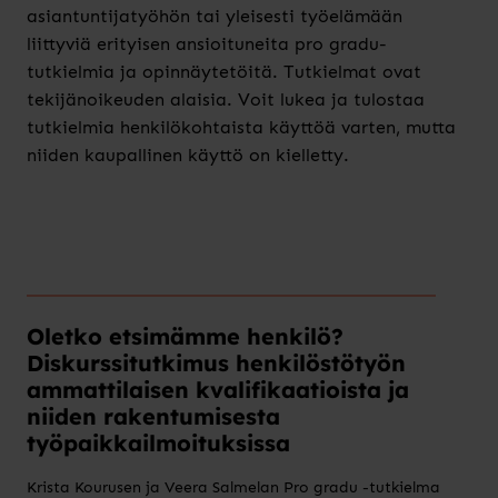
asiantuntijatyöhön tai yleisesti työelämään
liittyviä erityisen ansioituneita pro gradu-
tutkielmia ja opinnäytetöitä. Tutkielmat ovat
tekijänoikeuden alaisia. Voit lukea ja tulostaa
tutkielmia henkilökohtaista käyttöä varten, mutta
niiden kaupallinen käyttö on kielletty.
Oletko etsimämme henkilö?
Diskurssitutkimus henkilöstötyön
ammattilaisen kvalifikaatioista ja
niiden rakentumisesta
työpaikkailmoituksissa
Krista Kourusen ja Veera Salmelan Pro gradu -tutkielma