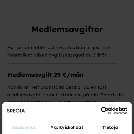
Medlemsavgifter
Hur ser din jobb- och livssituation ut just nu?
Kontrollera vilken avgiftskategori du tillhör.
Medlemsavgift 29 €/mån
När du är heltidsanställd betalar du en fast
medlemsavgift oavsett storleken på din lön och de
semesterersättningar, övertidsersättningar och
naturaförmåner som du får under året. Avgiften
betalas även för ett så kallat stödpaket vid
uppsägning.
Suostumus
Yksityiskohdat
Tietoja