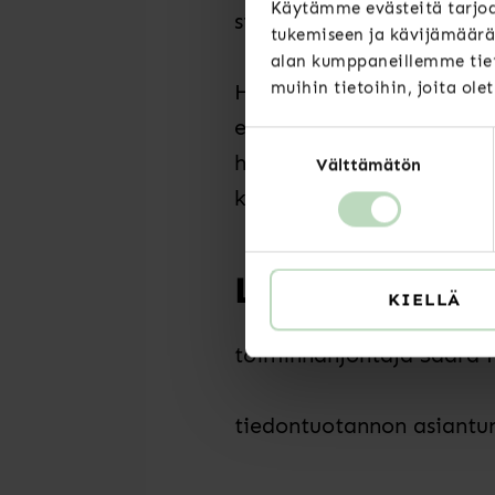
Käytämme evästeitä tarjoa
siirrossa tulisi kiinnittä
tukemiseen ja kävijämäärä
alan kumppaneillemme tiet
muihin tietoihin, joita ole
Henkilöstöresurssit nousi
esille pelkonsa henkilöstö
Suostumuksen
huolenaiheeksi nousi henk
Välttämätön
valinta
kiinnittäisi huomiota mu
Lisätietoja:
KIELLÄ
toiminnanjohtaja Saara P
tiedontuotannon asiantun