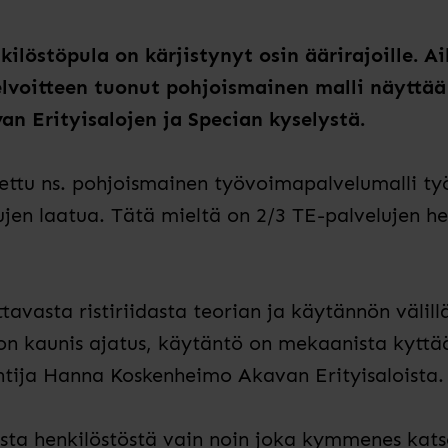
löstöpula on kärjistynyt osin äärirajoille. Ai
lvoitteen tuonut pohjoismainen malli näyttä
an Erityisalojen ja Specian kyselystä.
ttu ns. pohjoismainen työvoimapalvelumalli ty
en laatua. Tätä mieltä on 2/3 TE-palvelujen hen
avasta ristiriidasta teorian ja käytännön välillä
n kaunis ajatus, käytäntö on mekaanista kyttä
ntija Hanna Koskenheimo Akavan Erityisaloista.
ta henkilöstöstä vain noin joka kymmenes katso