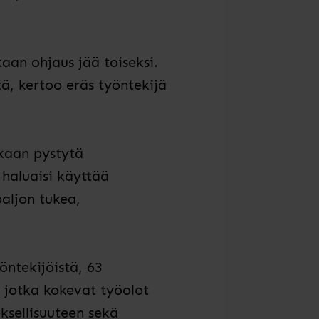
kaan ohjaus jää toiseksi.
tä, kertoo eräs työntekijä
kaan pystytä
haluaisi käyttää
paljon tukea,
öntekijöistä, 63
, jotka kokevat työolot
ksellisuuteen sekä