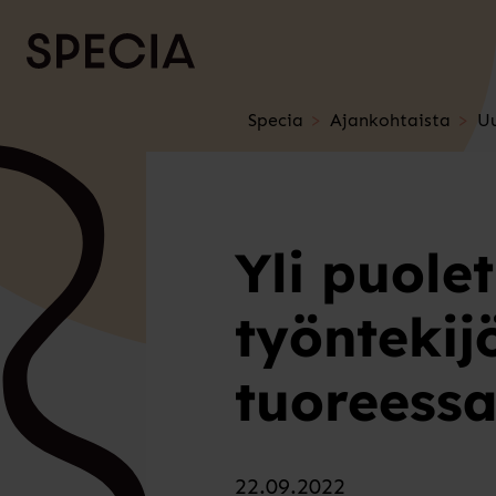
Siirry sisältöön
Specia
Ajankohtaista
Uu
Yli puole
työntekij
tuoreessa
22.09.2022