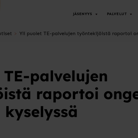
JÄSENYYS
PALVELUT
tiset
Yli puolet TE-palvelujen työntekijöistä raportoi 
t TE-palvelujen
öistä raportoi ong
 kyselyssä