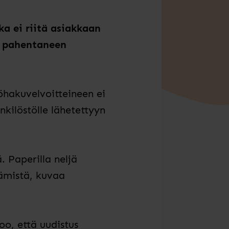
ka ei riitä asiakkaan
ä pahentaneen
öhakuvelvoitteineen ei
kilöstölle lähetettyyn
. Paperilla neljä
ämistä, kuvaa
o, että uudistus