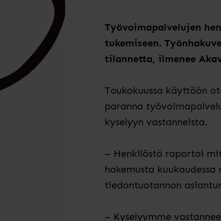
Työvoimapalvelujen henki
tukemiseen. Työnhakuve
tilannetta, ilmenee Akav
Toukokuussa käyttöön ote
paranna työvoimapalveluj
kyselyyn vastanneista.
– Henkilöstö raportoi mitt
hakemusta kuukaudessa o
tiedontuotannon asiantu
– Kyselyymme vastannees