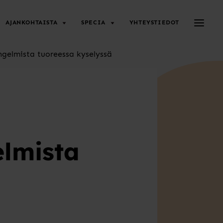
Avaa/su
AJANKOHTAISTA
SPECIA
YHTEYSTIEDOT
ongelmista tuoreessa kyselyssä
elmista