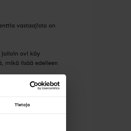
enttia vastaajista on
jolloin ovi käy
ä, mikä lisää edelleen
ttaa
Tietoja
ityisalojen ja Specia –
ilöstöltä, mihin