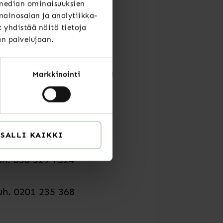
 median ominaisuuksien
ainosalan ja analytiikka-
yhdistää näitä tietoja
än palvelujaan.
si. 74 prosenttia nostaa
htuu. Toiseksi
prosenttia. 34 prosenttia
Markkinointi
SALLI KAIKKI
uh. 050 329 7524
uh. 0201 235 368