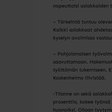
nopeuttaisi asiakkaiden t
– Tärkeintä tuntuu olevan
Kaikki asiakkaat ahdetaan
kyselyn avoimissa vastau
– Pohjoismaisen työvoima
saavuttamaan. Hakemusten
työttömän tukemiseen. Eni
Koskenheimo tiivistää.
-Tilanne on sekä asiakkai
prosenttia, kokee työnsä 
huonoiksi. Ollaan tyytym