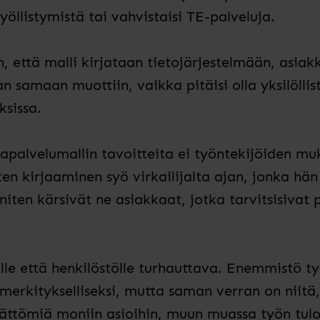
yöllistymistä tai vahvistaisi TE-palveluja.
, että malli kirjataan tietojärjestelmään, asiak
 samaan muottiin, vaikka pitäisi olla yksilöllis
ksissa.
palvelumallin tavoitteita ei työntekijöiden mu
 kirjaaminen syö virkailijalta ajan, jonka hän 
ten kärsivät ne asiakkaat, jotka tarvitsisivat 
lle että henkilöstölle turhauttava. Enemmistö ty
merkitykselliseksi, mutta saman verran on niitä
ättömiä moniin asioihin, muun muassa työn tulo