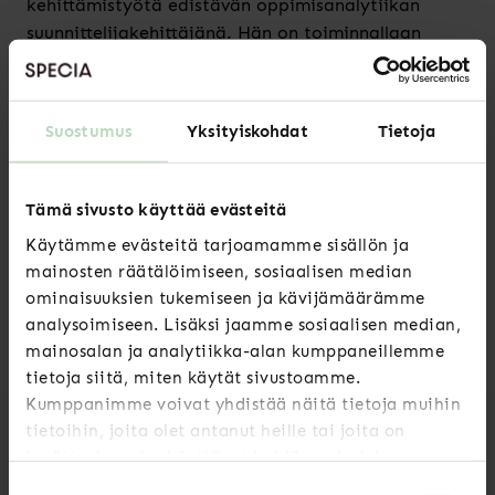
kehittämistyötä edistävän oppimisanalytiikan
suunnittelijakehittäjänä. Hän on toiminnallaan
edistänyt kasvatustieteiden tunnettavuutta ja ollut
varmistamassa matematiikan opetuksen kehityksen
edistymistä tulevaisuudessa.
Suostumus
Yksityiskohdat
Tietoja
Vuoden kasvatustieteilijä-tunnustuksen myöntää
Tämä sivusto käyttää evästeitä
Suomen kasvatustieteilijöiden liitto SKOL ry.
Käytämme evästeitä tarjoamamme sisällön ja
Valinta julkistetaan SKOL:n ja ammattijärjestö
mainosten räätälöimiseen, sosiaalisen median
Specian järjestämässä kasvatustieteilijöille
ominaisuuksien tukemiseen ja kävijämäärämme
suunnatussa Kasvuseminaarissa.
analysoimiseen. Lisäksi jaamme sosiaalisen median,
mainosalan ja analytiikka-alan kumppaneillemme
tietoja siitä, miten käytät sivustoamme.
Kumppanimme voivat yhdistää näitä tietoja muihin
tietoihin, joita olet antanut heille tai joita on
kerätty, kun olet käyttänyt heidän palvelujaan.
Suostumuksen