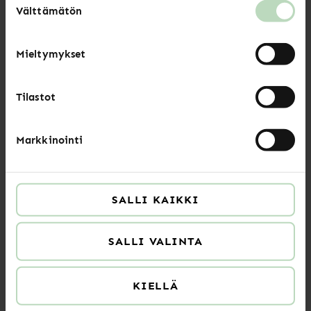
Luitko jo nämä?
Välttämätön
valinta
Mieltymykset
Uutiset
Tilastot
Kesän 2026 aukioloajat
LUE LISÄÄ
Markkinointi
Uutiset
SALLI KAIKKI
SALLI VALINTA
Sote-järjestöjen leikkausten vaikutukset
arvioitava ennen päätöksiä
KIELLÄ
LUE LISÄÄ