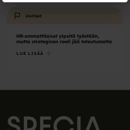
Uutiset
HR-ammattilaiset ylpeitä työstään,
mutta strateginen rooli jää toteutumatta
LUE LISÄÄ