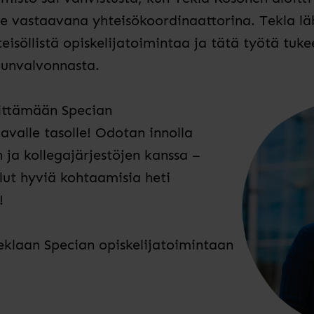
e vastaavana yhteisökoordinaattorina. Tekla l
teisöllistä opiskelijatoimintaa ja tätä työtä tu
edunvalvonnasta.
hittämään Specian
avalle tasolle! Odotan innolla
n ja kollegajärjestöjen kanssa –
lut hyviä kohtaamisia heti
!
eklaan Specian opiskelijatoimintaan