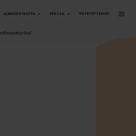
Avaa/su
AJANKOHTAISTA
SPECIA
YHTEYSTIEDOT
dinaattoriksi