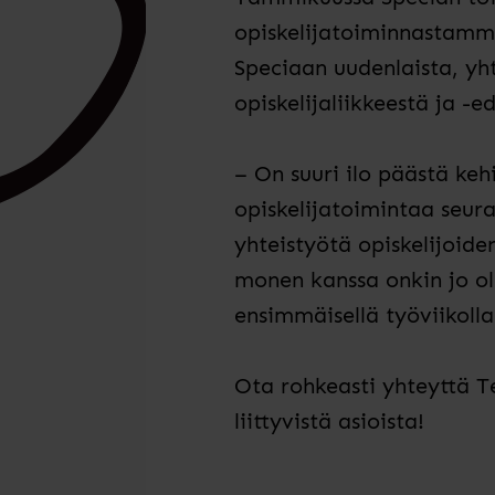
opiskelijatoiminnastamm
Speciaan uudenlaista, yh
opiskelijaliikkeestä ja -
– On suuri ilo päästä ke
opiskelijatoimintaa seura
yhteistyötä opiskelijoide
monen kanssa onkin jo ol
ensimmäisellä työviikolla
Ota rohkeasti yhteyttä T
liittyvistä asioista!