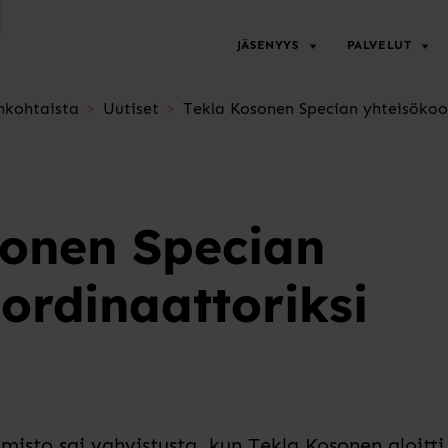
JÄSENYYS
PALVELUT
nkohtaista
Uutiset
Tekla Kosonen Specian yhteisökoor
sonen Specian
ordinaattoriksi
isto sai vahvistusta, kun Tekla Kosonen aloitti