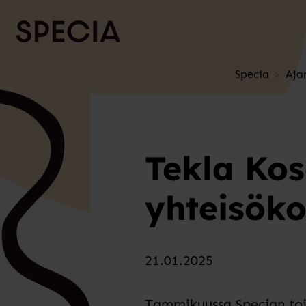
Siirry sisältöön
Specia
Aja
Tekla Ko
yhteisöko
21.01.2025
Tammikuussa Specian toim