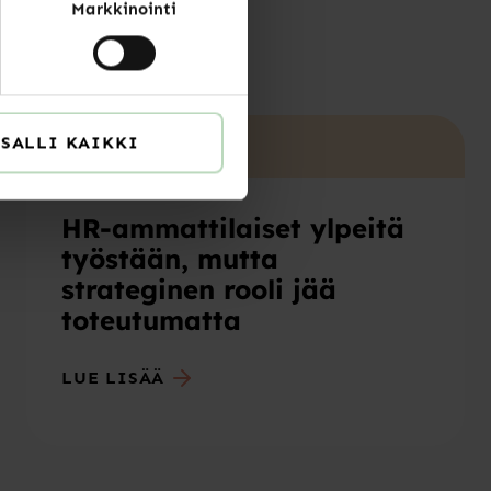
?
Markkinointi
SALLI KAIKKI
Uutiset
HR-ammattilaiset ylpeitä
työstään, mutta
strateginen rooli jää
toteutumatta
LUE LISÄÄ