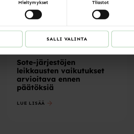
Luitko jo nämä
Mieltymykset
Tilastot
SALLI VALINTA
Uutiset
Sote-järjestöjen
leikkausten vaikutukset
arvioitava ennen
päätöksiä
LUE LISÄÄ