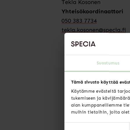
Tekla Kosonen
Yhteisökoordinaattori
050 383 7734
tekla.kosonen@specia.fi
Suostumus
Tämä sivusto käyttää eväs
Käytämme evästeitä tarjoa
tukemiseen ja kävijämäärä
alan kumppaneillemme tiet
muihin tietoihin, joita ole
Suostumuksen