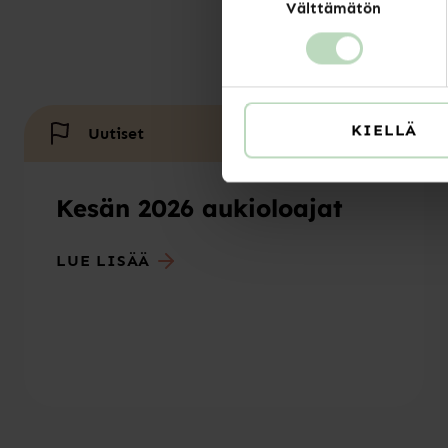
Välttämätön
valinta
KIELLÄ
Uutiset
Kesän 2026 aukioloajat
LUE LISÄÄ