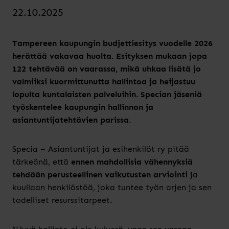
22.10.2025
Tampereen kaupungin budjettiesitys vuodelle 2026
herättää vakavaa huolta. Esityksen mukaan jopa
122 tehtävää on vaarassa, mikä uhkaa lisätä jo
valmiiksi kuormittunutta hallintoa ja heijastuu
lopulta kuntalaisten palveluihin. Specian jäseniä
työskentelee kaupungin hallinnon ja
asiantuntijatehtävien parissa
.
Specia – Asiantuntijat ja esihenkilöt ry pitää
tärkeänä, että
ennen mahdollisia vähennyksiä
tehdään perusteellinen vaikutusten arviointi
ja
kuullaan henkilöstöä, joka tuntee työn arjen ja sen
todelliset resurssitarpeet.