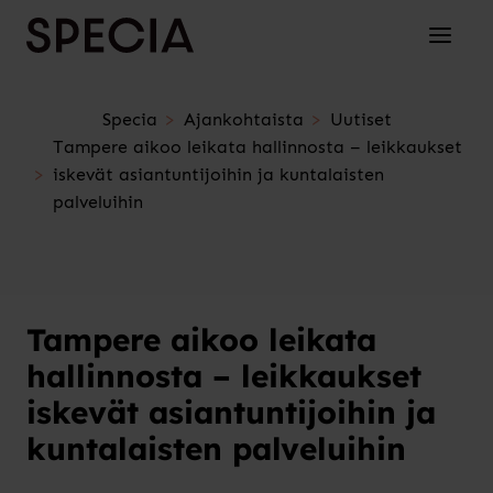
Siirry sisältöön
Avaa/su
Specia
Ajankohtaista
Uutiset
Tampere aikoo leikata hallinnosta – leikkaukset
iskevät asiantuntijoihin ja kuntalaisten
palveluihin
Tampere aikoo leikata
hallinnosta – leikkaukset
iskevät asiantuntijoihin ja
kuntalaisten palveluihin