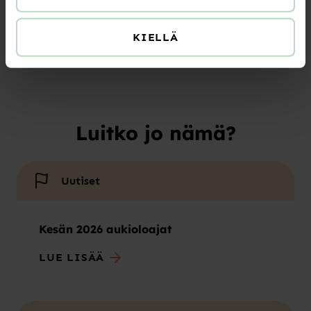
Saara Paavola, toiminnanjohtaja
KIELLÄ
Luitko jo nämä?
Uutiset
Kesän 2026 aukioloajat
LUE LISÄÄ