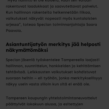
“Hyvä hallinto ei ole kuluerä, vaan sen varaan
rakentuvat laadukkaat ja saavutettavat palvelut.
Kun hallinnon rakenteita heikennetään liikaa,
vaikutukset näkyvät nopeasti myös kuntalaisten
arjessa”, toteaa Specian toiminnanjohtaja Saara
Paavola.
Asiantuntijatyön merkitys jää helposti
näkymättömäksi
Specian jäseniä työskentelee Tampereella laajasti
hallinnon, suunnittelun, hankkeiden ja kehittämisen
tehtävissä. Leikkausten vaikutukset kohdistuvat
suoraan heihin – eli työhön, jonka merkityksellisyys
näkyy usein vasta silloin kun sitä ei enää ole.
Tampereen kaupungin yhteistoimintaneuvottelut
päättyivät lokakuun alussa, ja esitettyjen