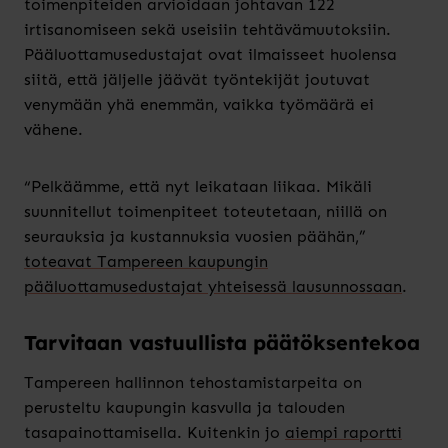
toimenpiteiden arvioidaan johtavan 122
irtisanomiseen sekä useisiin tehtävämuutoksiin.
Pääluottamusedustajat ovat ilmaisseet huolensa
siitä, että jäljelle jäävät työntekijät joutuvat
venymään yhä enemmän, vaikka työmäärä ei
vähene.
“Pelkäämme, että nyt leikataan liikaa. Mikäli
suunnitellut toimenpiteet toteutetaan, niillä on
seurauksia ja kustannuksia vuosien päähän,”
toteavat Tampereen kaupungin
pääluottamusedustajat yhteisessä lausunnossaan
.
Tarvitaan vastuullista päätöksentekoa
Tampereen hallinnon tehostamistarpeita on
perusteltu kaupungin kasvulla ja talouden
tasapainottamisella. Kuitenkin jo
aiempi raportti