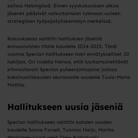
salissa Helsingissä. Ennen syyskokouksen alkua
jäsenet pääsivät vaikuttamaan tulevaan uuteen
strategiaan työpajatyöskentelyn merkeissä.
Kokouksessa valittiin hallituksen jäseniä
erovuoroisten tilalle kaudelle 2024-2025. Tänä
vuonna Specian hallitukseen haki ennätykselliset 20
hakijaa. On todella hienoa, että luottamustehtävät
kiinnostavat! Specian puheenjohtajana jatkaa
kaksivuotiskauden seuraavalle vuodelle Tuula-Maria
Mattila.
Hallitukseen uusia jäseniä
Specian hallitukseen valittiin kahden vuoden
kaudelle Sanna Forsell, Tuomas Harju, Marita
Minkkinen (uusi) sekä Timo Kalliokoski.