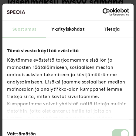
jäsenmaksu pysyy samana
Sääntömääräisinä asioina käsiteltiin Specian
toimintasuunnitelma, talousarvio sekä jäsenmaksut
Suostumus
Yksityiskohdat
Tietoja
vuodelle 2024. Syyskokous päätti, että
jäsenmaksuihin tulee pieniä muutoksia vuonna
2024. Palkansaajajäsenen jäsenmaksu pysyy
Tämä sivusto käyttää evästeitä
samana, ja esimerkiksi työttömyyskassan jäsenenä
Käytämme evästeitä tarjoamamme sisällön ja
olevien jäsenmaksu pienenee.
mainosten räätälöimiseen, sosiaalisen median
ominaisuuksien tukemiseen ja kävijämäärämme
Jäsenmaksut 2024
analysoimiseen. Lisäksi jaamme sosiaalisen median,
mainosalan ja analytiikka-alan kumppaneillemme
Palkansaajajäsen 29€/kk
tietoja siitä, miten käytät sivustoamme.
Alennettu jäsenmaksu 17€/kk
Kumppanimme voivat yhdistää näitä tietoja muihin
Työttömyyskassan ansiosidonnaisella päivärahalla
tietoihin, joita olet antanut heille tai joita on
oleva jäsen 17€/kk
Opiskelija 6€/kk, opiskelija ilman kassan jäsenyyttä
kerätty, kun olet käyttänyt heidän palvelujaan.
3€/kk
Suostumuksen
Minimijäsenmaksu 8€/kk
Välttämätön
valinta