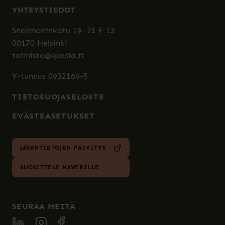
YHTEYSTIEDOT
Snellmaninkatu 19–21 F 13
00170 Helsinki
toimisto@specia.fi
Y-tunnus 0932169-5
TIETOSUOJASELOSTE
EVÄSTEASETUKSET
JÄSENTIETOJEN PÄIVITYS
SUOSITTELE KAVERILLE
SEURAA MEITÄ
SPECIA LINKEDIN
SPECIA INSTAGRAM
SPECIA FACEBOOK