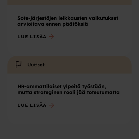
Sote-järjestöjen leikkausten vaikutukset
arvioitava ennen päätöksiä
LUE LISÄÄ
Uutiset
HR-ammattilaiset ylpeitä työstään,
mutta strateginen rooli jää toteutumatta
LUE LISÄÄ