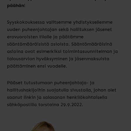
päähän
!
Syyskokouksessa valitsemme yhdistyksellemme
uuden puheenjohtajan sekä hallituksen jäsenet
erovuoroisten tilalle ja päätämme
sääntömääräisistä asioista. Sääntömääräisinä
asioina ovat esimerkiksi toimintasuunnitelman ja
talousarvion hyväksyminen ja jäsenmaksuista
päättäminen ensi vuodelle.
Pääset tutustumaan puheenjohtaja- ja
hallitushakijoihin suojatulla sivustolla, johon olet
saanut linkin ja salasanan henkilökohtaisella
sähköpostilla torstaina 29.9.2022.