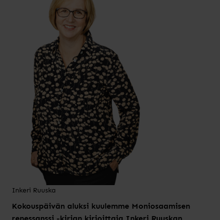
Inkeri Ruuska
Kokouspäivän aluksi kuulemme Moniosaamisen
renessanssi -kirjan kirjoittaja Inkeri Ruuskan