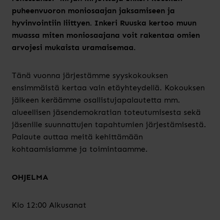
puheenvuoron moniosaajan jaksamiseen ja
hyvinvointiin liittyen. Inkeri Ruuska kertoo muun
muassa miten moniosaajana voit rakentaa omien
arvojesi mukaista uramaisemaa.
Tänä vuonna järjestämme syyskokouksen
ensimmäistä kertaa vain etäyhteydellä. Kokouksen
jälkeen keräämme osallistujapalautetta mm.
alueellisen jäsendemokratian toteutumisesta sekä
jäsenille suunnattujen tapahtumien järjestämisestä.
Palaute auttaa meitä kehittämään
kohtaamisiamme ja toimintaamme.
OHJELMA
Klo 12:00 Alkusanat