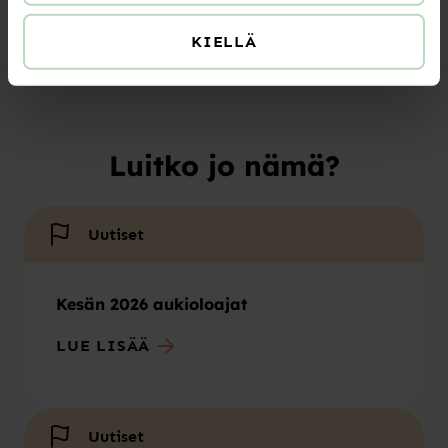
KIELLÄ
Luitko jo nämä?
Uutiset
Kesän 2026 aukioloajat
LUE LISÄÄ
Uutiset