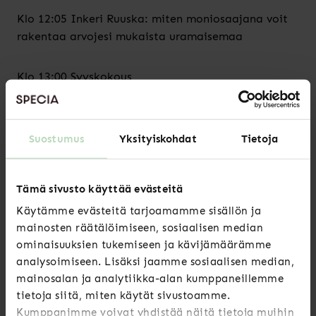
Klo 12:05 Inkeri Ruuska: miten moniosaajana voit
rakentaa arvojesi mukaista uramaisemaa
Klo 13:00 Syyskokous
Kokouspäivä päättyy n. klo 16:00
Suostumus
Yksityiskohdat
Tietoja
Kokousmateriaalit ja etäosallistumislinkki
toimitetaan kaikille ilmoittautuneille noin viikkoa
Tämä sivusto käyttää evästeitä
ennen kokousta.
Käytämme evästeitä tarjoamamme sisällön ja
mainosten räätälöimiseen, sosiaalisen median
Lämpimästi tervetuloa!
ominaisuuksien tukemiseen ja kävijämäärämme
analysoimiseen. Lisäksi jaamme sosiaalisen median,
mainosalan ja analytiikka-alan kumppaneillemme
ILMOITTAUDU SYYSKOKOUKSEEN TÄSTÄ
tietoja siitä, miten käytät sivustoamme.
Kumppanimme voivat yhdistää näitä tietoja muihin