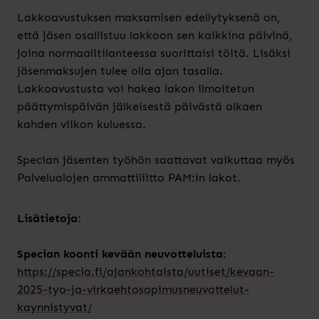
Lakkoavustuksen maksamisen edellytyksenä on,
että jäsen osallistuu lakkoon sen kaikkina päivinä,
joina normaalitilanteessa suorittaisi töitä. Lisäksi
jäsenmaksujen tulee olla ajan tasalla.
Lakkoavustusta voi hakea lakon ilmoitetun
päättymispäivän jälkeisestä päivästä alkaen
kahden viikon kuluessa.
Specian jäsenten työhön saattavat vaikuttaa myös
Palvelualojen ammattiliitto PAM:in lakot.
Lisätietoja:
Specian koonti kevään neuvotteluista:
https://specia.fi/ajankohtaista/uutiset/kevaan-
2025-tyo-ja-virkaehtosopimusneuvottelut-
kaynnistyvat/