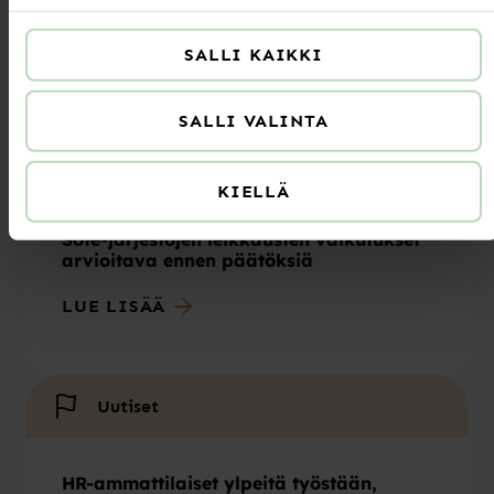
Kesän 2026 aukioloajat
SALLI KAIKKI
LUE LISÄÄ
SALLI VALINTA
Uutiset
KIELLÄ
Sote-järjestöjen leikkausten vaikutukset
arvioitava ennen päätöksiä
LUE LISÄÄ
Uutiset
HR-ammattilaiset ylpeitä työstään,