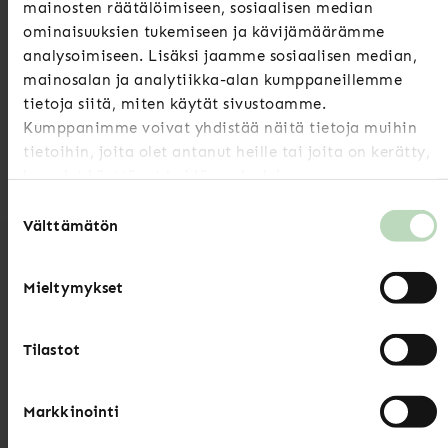
mainosten räätälöimiseen, sosiaalisen median
ominaisuuksien tukemiseen ja kävijämäärämme
YTN: Ansökan om strejkunderstöd inom
analysoimiseen. Lisäksi jaamme sosiaalisen median,
teknologiindustrin
mainosalan ja analytiikka-alan kumppaneillemme
tietoja siitä, miten käytät sivustoamme.
YTN: Applying for strike allowance for the
Kumppanimme voivat yhdistää näitä tietoja muihin
tietoihin, joita olet antanut heille tai joita on kerätty,
technology industry
kun olet käyttänyt heidän palvelujaan.
Suostumuksen
Välttämätön
valinta
Mieltymykset
Luitko jo nämä?
Tilastot
Uutiset
Markkinointi