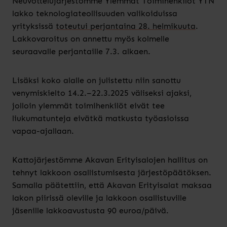
Neuvottelujärjestömme Ylemmät Toimihenkilöt YTN
lakko teknologiateollisuuden valikoiduissa
yrityksissä
toteutui perjantaina 28. helmikuuta
.
Lakkovaroitus on annettu myös kolmelle
seuraavalle perjantaille 7.3. alkaen.
Lisäksi koko alalle on julistettu niin sanottu
venymiskielto 14.2.–22.3.2025 väliseksi ajaksi,
jolloin ylemmät toimihenkilöt eivät tee
liukumatunteja eivätkä matkusta työasioissa
vapaa-ajallaan.
Kattojärjestömme Akavan Erityisalojen hallitus on
tehnyt lakkoon osallistumisesta järjestöpäätöksen.
Samalla päätettiin, että Akavan Erityisalat maksaa
lakon piirissä oleville ja lakkoon osallistuville
jäsenille lakkoavustusta 90 euroa/päivä.