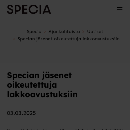
Siirry sisältöön
Avaa/s
Specia
Ajankohtaista
Uutiset
Specian jäsenet oikeutettuja lakkoavustuksiin
Specian jäsenet
oikeutettuja
lakkoavustuksiin
03.03.2025