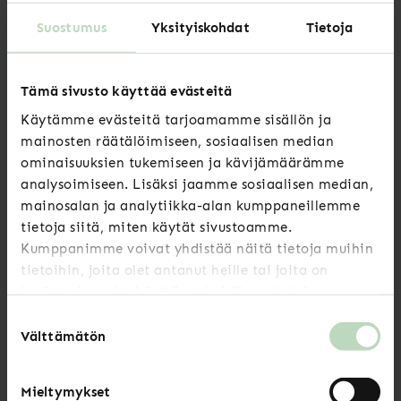
Kiitos, että autat meitä vahvistamaan
opiskelijoiden ääntä työelämässä!
Suostumus
Yksityiskohdat
Tietoja
Kirjoittajat: Pauliina Sneck, viestintäasiantuntija &
Tämä sivusto käyttää evästeitä
Tekla Kosonen, yhteisökoordinaattori
Käytämme evästeitä tarjoamamme sisällön ja
mainosten räätälöimiseen, sosiaalisen median
ominaisuuksien tukemiseen ja kävijämäärämme
analysoimiseen. Lisäksi jaamme sosiaalisen median,
mainosalan ja analytiikka-alan kumppaneillemme
tietoja siitä, miten käytät sivustoamme.
Luitko jo nämä?
Kumppanimme voivat yhdistää näitä tietoja muihin
tietoihin, joita olet antanut heille tai joita on
kerätty, kun olet käyttänyt heidän palvelujaan.
Uutiset
Suostumuksen
Välttämätön
valinta
Kesän 2026 aukioloajat
Mieltymykset