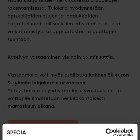
sisällöistä ja niiden merkityksestä urapolkujen
rakentamisessa. Tuloksia hyödynnetään
opiskelijoiden etujen ja laadukkaiden
harjoittelumahdollisuuksien edistämisessä sekä
vaikuttamistyössä oppilaitosten ja päättäjien
suuntaan.
Kyselyyn vastaaminen vie noin
15 minuuttia
.
Vastaamalla voit myös osallistua
kahden 50 euron
S-ryhmän lahjakortin arvontaan
.
Yhteystietoja ei yhdistetä kyselyvastauksiin, ja
voittajille ilmoitetaan henkilökohtaisesti
marraskuun aikana
.
VASTAA KYSELYYN TÄSTÄ