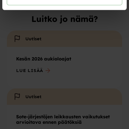
Luitko jo nämä?
Uutiset
Kesän 2026 aukioloajat
LUE LISÄÄ
Uutiset
Sote-järjestöjen leikkausten vaikutukset
arvioitava ennen päätöksiä