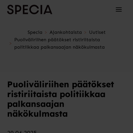
Siirry sisältöön
Avaa/su
Specia
Ajankohtaista
Uutiset
Puoliväliriihen päätökset ristiriitaista
politiikkaa palkansaajan näkökulmasta
Puoliväliriihen päätökset
ristiriitaista politiikkaa
palkansaajan
näkökulmasta
29.04.2025