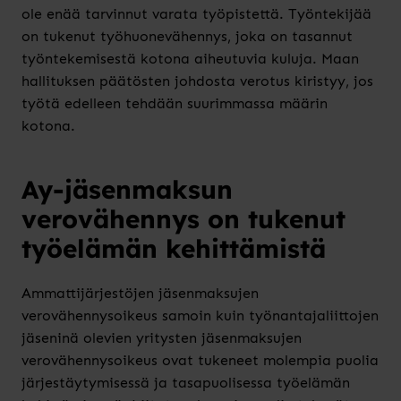
ole enää tarvinnut varata työpistettä. Työntekijää
on tukenut työhuonevähennys, joka on tasannut
työntekemisestä kotona aiheutuvia kuluja. Maan
hallituksen päätösten johdosta verotus kiristyy, jos
työtä edelleen tehdään suurimmassa määrin
kotona.
Ay-jäsenmaksun
verovähennys on tukenut
työelämän kehittämistä
Ammattijärjestöjen jäsenmaksujen
verovähennysoikeus samoin kuin työnantajaliittojen
jäseninä olevien yritysten jäsenmaksujen
verovähennysoikeus ovat tukeneet molempia puolia
järjestäytymisessä ja tasapuolisessa työelämän