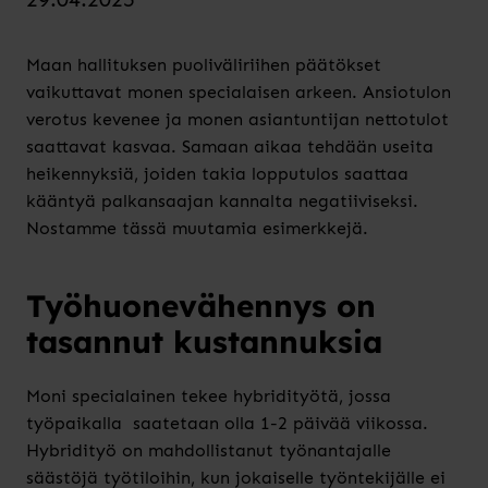
Maan hallituksen puoliväliriihen päätökset
vaikuttavat monen specialaisen arkeen. Ansiotulon
verotus kevenee ja monen asiantuntijan nettotulot
saattavat kasvaa. Samaan aikaa tehdään useita
heikennyksiä, joiden takia lopputulos saattaa
kääntyä palkansaajan kannalta negatiiviseksi.
Nostamme tässä muutamia esimerkkejä.
Työhuonevähennys on
tasannut kustannuksia
Moni specialainen tekee hybridityötä, jossa
työpaikalla saatetaan olla 1-2 päivää viikossa.
Hybridityö on mahdollistanut työnantajalle
säästöjä työtiloihin, kun jokaiselle työntekijälle ei