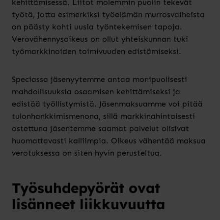
kehittämisessä. Liitot molemmin puolin tekevät
työtä, jotta esimerkiksi työelämän murrosvaiheista
on päästy kohti uusia työntekemisen tapoja.
Verovähennysoikeus on ollut yhteiskunnan tuki
työmarkkinoiden toimivuuden edistämiseksi.
Speciassa jäsenyytemme antaa monipuolisesti
mahdollisuuksia osaamisen kehittämiseksi ja
edistää työllistymistä. Jäsenmaksuamme voi pitää
tulonhankkimismenona, sillä markkinahintaisesti
ostettuna jäsentemme saamat palvelut olisivat
huomattavasti kalliimpia. Oikeus vähentää maksua
verotuksessa on siten hyvin perusteltua.
Työsuhdepyörät ovat
lisänneet liikkuvuutta