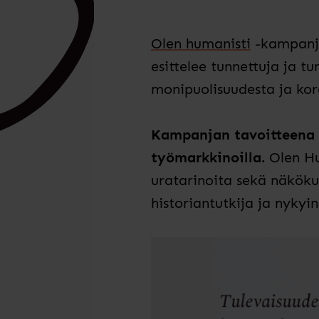
Olen humanisti
-kampanja
esittelee tunnettuja ja 
monipuolisuudesta ja kor
Kampanjan tavoitteena 
työmarkkinoilla.
Olen Hu
uratarinoita sekä näkökul
historiantutkija ja nykyi