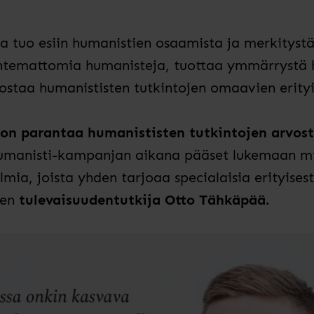
 tuo esiin humanistien osaamista ja merkityst
tuntemattomia humanisteja, tuottaa ymmärrystä 
ostaa humanististen tutkintojen omaavien erity
on parantaa humanististen tutkintojen arvost
manisti-kampanjan aikana pääset lukemaan mie
mia, joista yhden tarjoaa specialaisia erityise
nen
tulevaisuudentutkija Otto Tähkäpää.