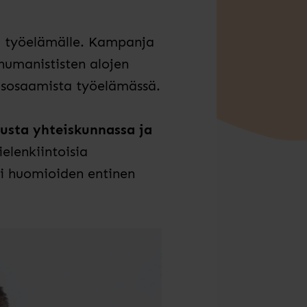
ä työelämälle. Kampanja
humanististen alojen
isosaamista työelämässä.
usta yhteiskunnassa ja
lenkiintoisia
sti huomioiden entinen