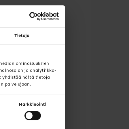
tomalla ylpeästi omissa
Tietoja
 aiemmin julkaistuihin
 median ominaisuuksien
at ry, Kuntien
ainosalan ja analytiikka-
 MAL ry sekä Taide- ja
yhdistää näitä tietoja
än palvelujaan.
Markkinointi