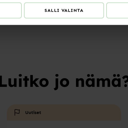
SALLI VALINTA
Luitko jo nämä
Uutiset