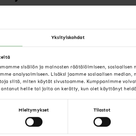
nun äänesi – lähde siis mukaan kampanjaan ker
humanisti
Yksityiskohdat
 viikolla. Ennen sitä voit jo käydä tutustumassa
n kampanjan sivuilla osoitteessa
Olenhumanisti.fi
teitä
mamme sisällön ja mainosten räätälöimiseen, sosiaalisen
n taustalla Specian kanssa ovat Kieliasiantuntij
mme analysoimiseen. Lisäksi jaamme sosiaalisen median, m
y, Museo- ja kulttuuriperintöalan ammattiliitto
oja siitä, miten käytät sivustoamme. Kumppanimme voivat 
t antanut heille tai joita on kerätty, kun olet käyttänyt heid
jestö TAKU ry.
Mieltymykset
Tilastot
ESSSA