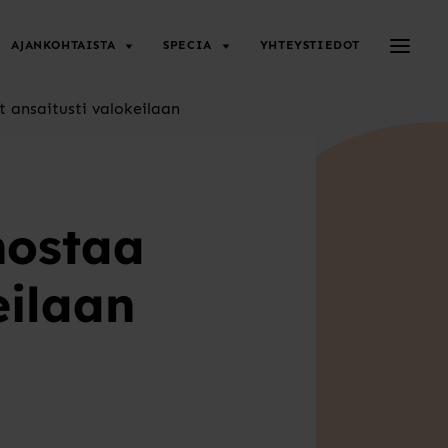
Avaa/su
AJANKOHTAISTA
SPECIA
YHTEYSTIEDOT
 ansaitusti valokeilaan
nostaa
eilaan