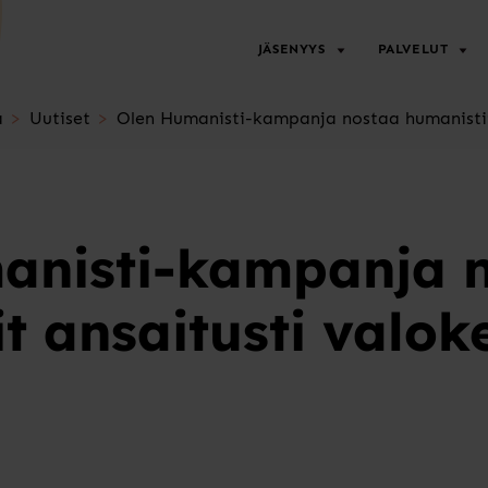
JÄSENYYS
PALVELUT
a
Uutiset
Olen Humanisti-kampanja nostaa humanistit
anisti-kampanja 
t ansaitusti valok