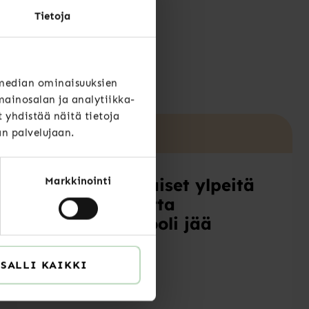
Tietoja
?
 median ominaisuuksien
ainosalan ja analytiikka-
yhdistää näitä tietoja
än palvelujaan.
Uutiset
HR-ammattilaiset ylpeitä
Markkinointi
työstään, mutta
strateginen rooli jää
toteutumatta
SALLI KAIKKI
LUE LISÄÄ