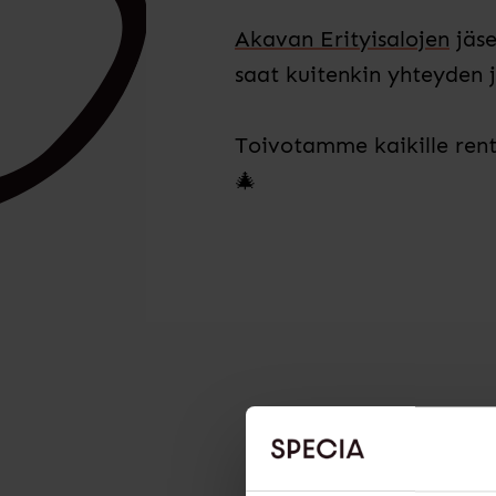
Akavan Erityisalojen
jäse
saat kuitenkin yhteyden j
Toivotamme kaikille rent
🎄⁠