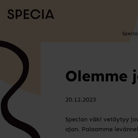
Siirry sisältöön
Specia
Olemme jo
20.12.2023
Specian väki vetäytyy jo
ajan. Palaamme levännei