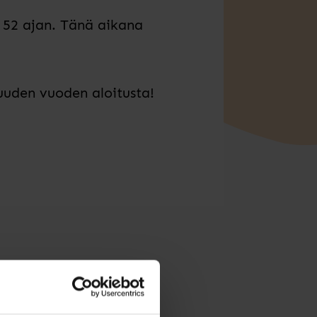
n 52 ajan. Tänä aikana
uuden vuoden aloitusta!