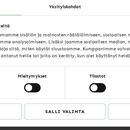
Yksityiskohdat
Luitko jo nämä
teitä
mamme sisällön ja mainosten räätälöimiseen, sosiaalisen
mme analysoimiseen. Lisäksi jaamme sosiaalisen median, m
oja siitä, miten käytät sivustoamme. Kumppanimme voivat 
t antanut heille tai joita on kerätty, kun olet käyttänyt heid
Uutiset
Sote-järjestöjen
Mieltymykset
Tilastot
leikkausten vaikutukset
arvioitava ennen
päätöksiä
SALLI VALINTA
LUE LISÄÄ