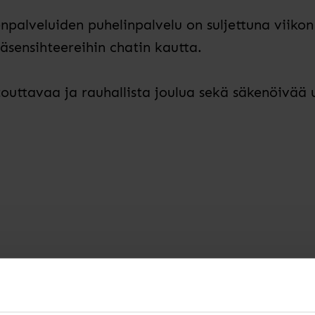
npalveluiden puhelinpalvelu on suljettuna viiko
äsensihteereihin chatin kautta.
outtavaa ja rauhallista joulua sekä säkenöivää 