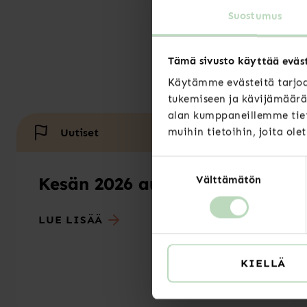
Suostumus
Tämä sivusto käyttää eväs
Käytämme evästeitä tarjoa
tukemiseen ja kävijämäärä
alan kumppaneillemme tiet
muihin tietoihin, joita ole
Uutiset
Suostumuksen
Kesän 2026 aukioloajat
Välttämätön
valinta
LUE LISÄÄ
KIELLÄ