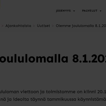
JÄSENYYS
PALVELUT
Ajankohtaista
Uutiset
Olemme joululomalla 8.1.20
ululomalla 8.1.20
ululoman viettoon ja toimistomme on kiinni 20.1
nä ja ideoita täynnä tammikuussa käynnistämää