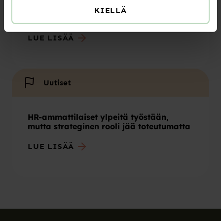
Sote-järjestöjen leikkausten vaikutukset
KIELLÄ
arvioitava ennen päätöksiä
LUE LISÄÄ
Uutiset
HR-ammattilaiset ylpeitä työstään,
mutta strateginen rooli jää toteutumatta
LUE LISÄÄ