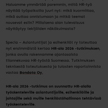
Haluamme ymmärtää paremmin, miltä HR-työ
näyttää työpaikoilla juuri nyt: mikä kuormittaa,
mikä auttaa onnistumaan ja mitkä teemat
nousevat esiin? Millaisena alan tulevaisuus
näyttäytyy tekijöiden näkökulmasta?
Specia – Asiantuntijat ja esihenkilöt ry toteuttaa
nyt ensimmäistä kertaa
HR-ala 2026 -tutkimuksen
,
jonka avulla rakennamme ajantasaista
tilannekuvaa HR-työstä Suomessa. Tutkimuksen
teknisestä toteutuksesta ja tulosten raportoinnista
vastaa
Bondata Oy
.
HR-ala 2026 -tutkimus on suunnattu HR-alalla
työskenteleville asiantuntijoille, esihenkilöille ja
johtajille sekä muille henkilöstöhallinnon tehtävissä
työskenteleville.