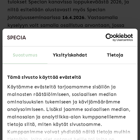
tulokset Specian kanavissa loppukeväästä 2026, ja
niitä esitellään alustavasti myös Specian
Johtajuusseminaarissa
16.4.2026
. Vastaamalla
kyselyyn voit samalla osallistua arvontaan, jossa
arvomme kolme (3) kappaletta 100 euron arvoisia
S-ryhmän lahjakortteja. Yhteystietojasi ei yhdistetä
vastauksiin.
Suostumus
Yksityiskohdat
Tietoja
Tervetuloa vastaamaan Specian HR-ala 2026 -
tutkimukseen! Lue lisää tutkimuksesta täältä.
Tämä sivusto käyttää evästeitä
Käytämme evästeitä tarjoamamme sisällön ja
mainosten räätälöimiseen, sosiaalisen median
VASTAA KYSELYYN
ominaisuuksien tukemiseen ja kävijämäärämme
Lisätietoja tutkimukseen liittyen antaa
analysoimiseen. Lisäksi jaamme sosiaalisen median,
mainosalan ja analytiikka-alan kumppaneillemme
Hanna-Mari Koski, palvelupäällikkö
tietoja siitä, miten käytät sivustoamme.
hanna-mari.koski@specia.fi
Kumppanimme voivat yhdistää näitä tietoja muihin
tietoihin, joita olet antanut heille tai joita on