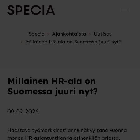
Siirry sisältöön
Avaa/su
Specia
Ajankohtaista
Uutiset
Millainen HR-ala on Suomessa juuri nyt?
Millainen HR-ala on
Suomessa juuri nyt?
09.02.2026
Haastava työmarkkinatilanne näkyy tänä vuonna
monen HR-asiantuntijan ja esihenkilön arjessa.