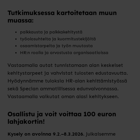
Tutkimuksessa kartoitetaan muun
muassa:
palkkausta ja palkkakehitystä
työolosuhteita ja kuormitustekijöitä
osaamistarpeita ja työn muutosta
HR:n roolia ja arvostusta organisaatioissa
Vastaamalla autat tunnistamaan alan keskeiset
kehitystarpeet ja vahvistat tulosten edustavuutta.
Hyödynnämme tuloksia HR-alan kehittämistyössä
sekä Specian ammatillisessa edunvalvonnassa.
Vastaamalla vaikutat oman alasi kehitykseen.
Osallistu ja voit voittaa 100 euron
lahjakortin!
Kysely on avoinna 9.2.–8.3.2026.
Julkaisemme