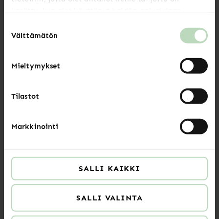
kerätty, kun olet käyttänyt heidän palvelujaan.
Suostumuksen
Välttämätön
valinta
Luitko jo nämä?
Mieltymykset
Uutiset
Tilastot
Markkinointi
Kesän 2026 aukioloajat
LUE LISÄÄ
SALLI KAIKKI
Uutiset
SALLI VALINTA