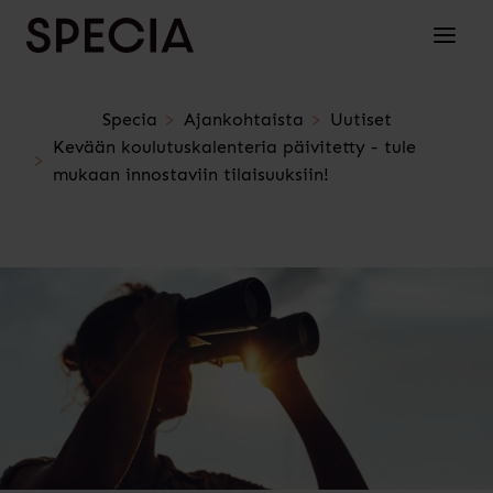
Siirry sisältöön
Avaa/su
Specia
Ajankohtaista
Uutiset
Kevään koulutuskalenteria päivitetty - tule
mukaan innostaviin tilaisuuksiin!