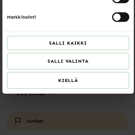
Markkinointi
Luitko jo nämä?
SALLI KAIKKI
Uutiset
SALLI VALINTA
KIELLÄ
Kesän 2026 aukioloajat
LUE LISÄÄ
Uutiset