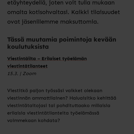
etäyhteydellä, joten voit tulla mukaan
omalta kotisohvaltasi. Kaikki tilaisuudet
ovat jäsenillemme maksuttomia.
Tässä muutamia poimintoja kevään
koulutuksista
Viestintäilta – Erilaiset työelämän
viestintätilanteet
15.3. | Zoom
Viestitkö paljon työssäsi vaikket olekaan
viestinnän ammattilainen? Haluaisitko kehittää
viestintätaitojasi tai pohdituttaako millaisia
erilaisia viestintätilanteita työelämässä
voimmekaan kohdata?