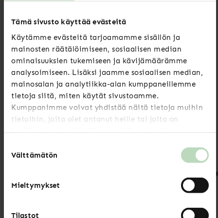
Tervetuloa tuunaamaan projektinhallintataitojasi
Specian ja Kumulan kaksiosaiseen ”Tehoa
Tämä sivusto käyttää evästeitä
projektinhallintaan”-koulutukseen!
Käytämme evästeitä tarjoamamme sisällön ja
mainosten räätälöimiseen, sosiaalisen median
Kipinää varainhankintaan
ominaisuuksien tukemiseen ja kävijämäärämme
7.4. | Zoom
analysoimiseen. Lisäksi jaamme sosiaalisen median,
mainosalan ja analytiikka-alan kumppaneillemme
tietoja siitä, miten käytät sivustoamme.
Mistä onnistuneessa varainhankinnassa on kyse?
Kumppanimme voivat yhdistää näitä tietoja muihin
Mitä “kuningasideoita” kannattaa välttää? Millä
tietoihin, joita olet antanut heille tai joita on
yleisösi innostuu lahjoittajiksi niin, että he tuntevat
kerätty, kun olet käyttänyt heidän palvelujaan.
olevansa muutakin kuin käveleviä lompakoita?
Suostumuksen
Välttämätön
valinta
[button
url=”https://specia.fi/jasenyys/palvelut/tilaisuudet/”]Lu
lisää tilaisuuksistamme ja ilmoittaudu mukaan!
Mieltymykset
[/button]
Tilastot