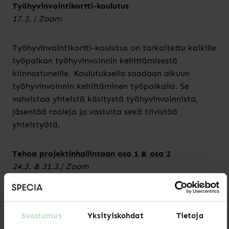
Työhyvinvointikortti-koulutus
17.3. | Zoom
Työhyvinvointikortti-koulutus on tarkoitettu kaikille
työpaikan työhyvinvoinnin kehittämisestä
kiinnostuneille. Koulutuksella saadaan alkuun
työhyvinvoinnin kehittäminen työpaikalla. Se
vahvistaa yhteistä käsitystä työhyvinvoinnista,
jäsentää rooleja ja vastuita sekä tiivistää
yhteistyötä.
Tehoa projektinhallintaan osa 1 & osa 2
24.3. & 31.3.| Zoom
Sisältääkö työsi vastuuta erilaisista projekteista?
Toivotko lisää työkaluja ja osaamista
Suostumus
Yksityiskohdat
Tietoja
onnistuneeseen projektinhallintaan?