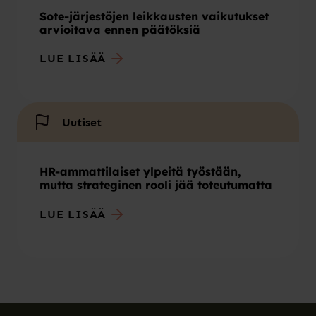
Sote-järjestöjen leikkausten vaikutukset
arvioitava ennen päätöksiä
LUE LISÄÄ
Uutiset
HR-ammattilaiset ylpeitä työstään,
mutta strateginen rooli jää toteutumatta
LUE LISÄÄ