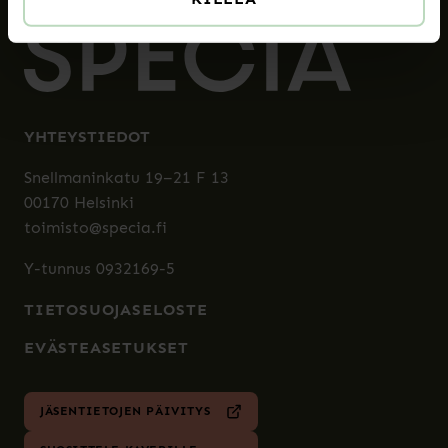
YHTEYSTIEDOT
Snellmaninkatu 19–21 F 13
00170 Helsinki
toimisto@specia.fi
Y-tunnus 0932169-5
TIETOSUOJASELOSTE
EVÄSTEASETUKSET
JÄSENTIETOJEN PÄIVITYS