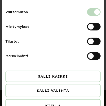
kerätty, kun olet käyttänyt heidän palvelujaan.
LUE LISÄÄ
Suostumuksen
Välttämätön
valinta
Uutiset
Mieltymykset
Asiakasmäärät kasvoivat, työaika
Tilastot
pidentyi: kolmannes työllisyysaluiden
asiantuntijoista voi työssään huonosti
Markkinointi
LUE LISÄÄ
SALLI KAIKKI
SALLI VALINTA
KIELLÄ