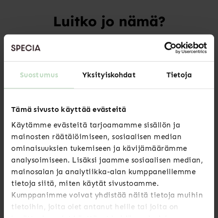
Luitko jo nämä?
Uutiset
Suostumus
Yksityiskohdat
Tietoja
Sote-järjestöjen leikkausten vaikutukset
arvioitava ennen päätöksiä
Tämä sivusto käyttää evästeitä
LUE LISÄÄ
Käytämme evästeitä tarjoamamme sisällön ja
mainosten räätälöimiseen, sosiaalisen median
ominaisuuksien tukemiseen ja kävijämäärämme
analysoimiseen. Lisäksi jaamme sosiaalisen median,
Uutiset
mainosalan ja analytiikka-alan kumppaneillemme
tietoja siitä, miten käytät sivustoamme.
Kumppanimme voivat yhdistää näitä tietoja muihin
HR-ammattilaiset ylpeitä työstään,
mutta strateginen rooli jää toteutumatta
tietoihin, joita olet antanut heille tai joita on