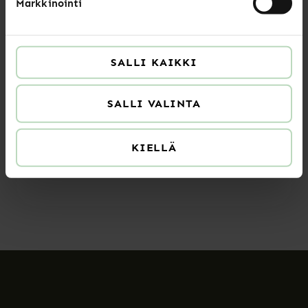
Markkinointi
LUE LISÄÄ
SALLI KAIKKI
Uutiset
SALLI VALINTA
HR-ammattilaiset ylpeitä työstään,
mutta strateginen rooli jää toteutumatta
KIELLÄ
LUE LISÄÄ