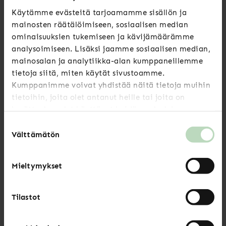
Käytämme evästeitä tarjoamamme sisällön ja
mainosten räätälöimiseen, sosiaalisen median
Luitko jo nämä?
ominaisuuksien tukemiseen ja kävijämäärämme
analysoimiseen. Lisäksi jaamme sosiaalisen median,
mainosalan ja analytiikka-alan kumppaneillemme
Uutiset
tietoja siitä, miten käytät sivustoamme.
Kumppanimme voivat yhdistää näitä tietoja muihin
tietoihin, joita olet antanut heille tai joita on
Kesän 2026 aukioloajat
kerätty, kun olet käyttänyt heidän palvelujaan.
LUE LISÄÄ
Suostumuksen
Välttämätön
valinta
Mieltymykset
Uutiset
Tilastot
Sote-järjestöjen leikkausten vaikutukset
arvioitava ennen päätöksiä