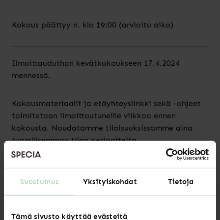
Kokous päättyy n. klo 19:00 (arvioitu aika)
Ilmoittauduthan kevätkokoukseen 17.4.2024
mennessä.
Kokousmateriaalit ja etäyhteyslinkki sekä -ohjeet
toimitetaan ilmoittautuneille viikkoa ennen
kokousta. Noudatamme tilaisuuksissamme aina
turvallisemman tilan periaatteita.
ILMOITTAUDU KEVÄTKOKOUKSEEN
Suostumus
Yksityiskohdat
Tietoja
Tämä sivusto käyttää evästeitä