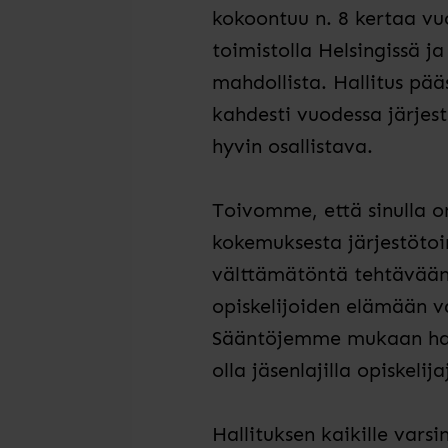
kokoontuu n. 8 kertaa vu
toimistolla Helsingissä j
mahdollista. Hallitus pä
kahdesti vuodessa järjes
hyvin osallistava.
Toivomme, että sinulla 
kokemuksesta järjestötoim
välttämätöntä tehtävään 
opiskelijoiden elämään va
Sääntöjemme mukaan halli
olla jäsenlajilla opiskelij
Hallituksen kaikille vars