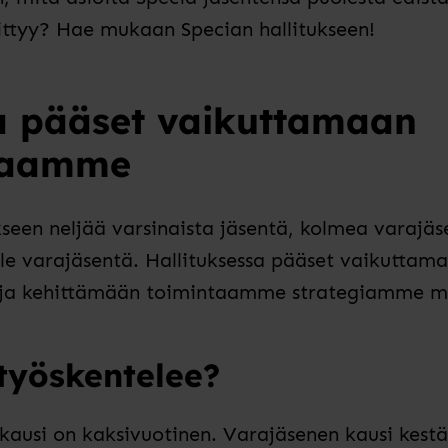
ittyy? Hae mukaan Specian hallitukseen!
sa pääset vaikuttamaan
taamme
een neljää varsinaista jäsentä, kolmea varajäs
lle varajäsentä. Hallituksessa pääset vaikuttam
a kehittämään toimintaamme strategiamme mu
 työskentelee?
ikausi on kaksivuotinen. Varajäsenen kausi kestä