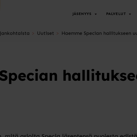
JÄSENYYS
PALVELUT
jankohtaista
Uutiset
Haemme Specian hallitukseen uu
pecian hallitukse
n, mitä asioita Specia jäsentensä puolesta edist