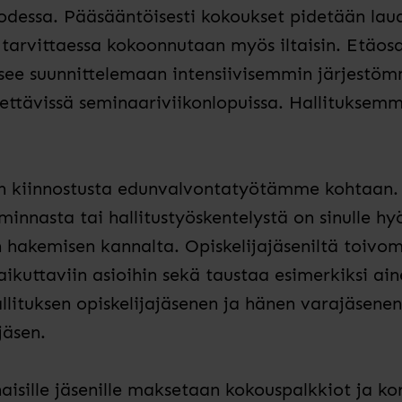
odessa. Pääsääntöisesti kokoukset pidetään lau
a tarvittaessa kokoonnutaan myös iltaisin. Etäos
äsee suunnittelemaan intensiivisemmin järjestöm
tettävissä seminaariviikonlopuissa. Hallituksem
on kiinnostusta edunvalvontatyötämme kohtaan
innasta tai hallitustyöskentelystä on sinulle hy
hakemisen kannalta. Opiskelijajäseniltä toivo
ikuttaviin asioihin sekä taustaa esimerkiksi ai
tuksen opiskelijajäsenen ja hänen varajäsenens
ajäsen.
inaisille jäsenille maksetaan kokouspalkkiot ja 