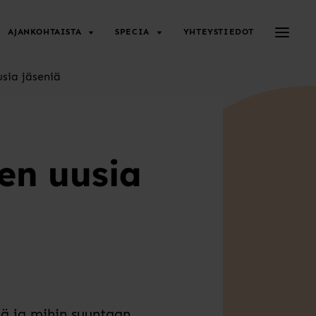
Avaa/su
AJANKOHTAISTA
SPECIA
YHTEYSTIEDOT
sia jäseniä
en uusia
ää ja mihin suuntaan