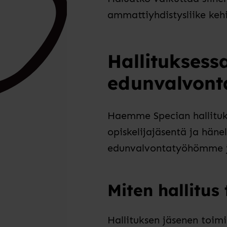
ammattiyhdistysliike keh
Hallitukses
edunvalvon
Haemme Specian hallituks
opiskelijajäsentä ja häne
edunvalvontatyöhömme j
Miten hallitus
Hallituksen jäsenen toim