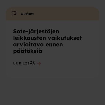
Uutiset
Sote-järjestöjen
leikkausten vaikutukset
arvioitava ennen
päätöksiä
LUE LISÄÄ