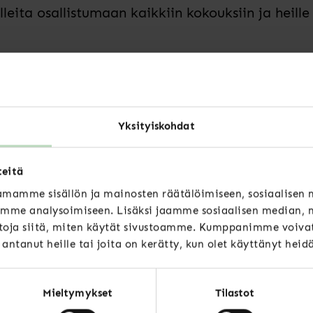
leita osallistumaan kaikkiin kokouksiin ja heil
kea mukaan?
ellä lomakkeella 26.10.2025 mennessä. Specian h
Yksityiskohdat
ta riippumatta. Ehdolle asettuminen edellyttää,
. Julkaisemme hakijoiden esittelyt jäsenten näh
teitä
.
mamme sisällön ja mainosten räätälöimiseen, sosiaalisen
mme analysoimiseen. Lisäksi jaamme sosiaalisen median, m
ouksessamme Scandic Grand Centralissa Helsing
oja siitä, miten käytät sivustoamme. Kumppanimme voivat 
ehdokas esittelee itsensä ja tavoitteensa (max. 
t antanut heille tai joita on kerätty, kun olet käyttänyt heid
si. Halutessasi voit asettua ehdolle myös syysko
Mieltymykset
Tilastot