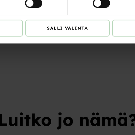
TÄ
SALLI VALINTA
Luitko jo nämä