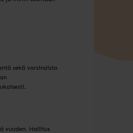
entä sekä varsinaista
aan
kaisesti.
ä vuoden. Hallitus