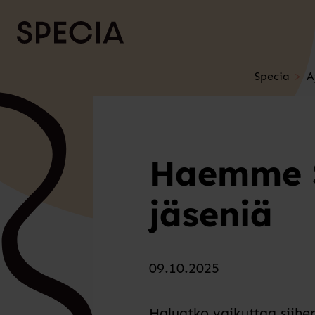
Siirry sisältöön
Specia
A
Haemme S
jäseniä
09.10.2025
Haluatko vaikuttaa siihe