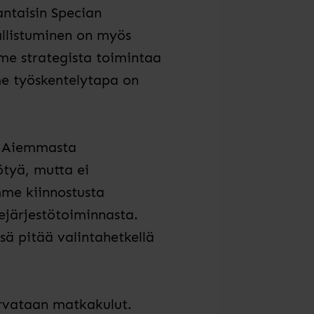
antaisin Specian
allistuminen on myös
me strategista toimintaa
me työskentelytapa on
. Aiemmasta
ötyä, mutta ei
mme kiinnostusta
nejärjestötoiminnasta.
ä pitää valintahetkellä
korvataan matkakulut.