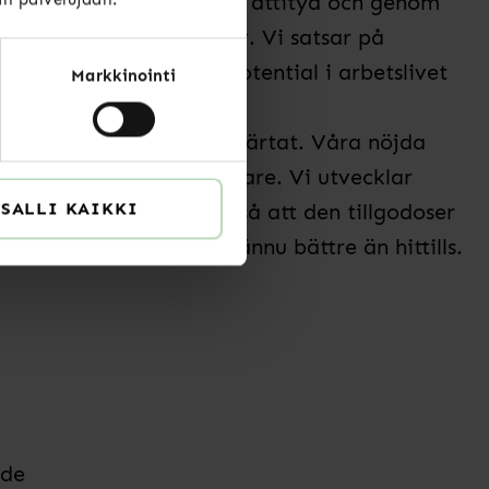
nterna genom vår positiva attityd och genom
ett mer humant arbetsliv. Vi satsar på
 och mångsysslarnas potential i arbetslivet
Markkinointi
e ligger oss varmt om hjärtat. Våra nöjda
t medlemskap allt oftare. Vi utvecklar
SALLI KAIKKI
emmarnas servicestig så att den tillgodoser
ränderliga arbetslivet ännu bättre än hittills.
rde