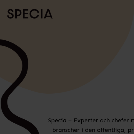
Skip to content
Specia – Experter och chefer r
branscher i den offentliga, p