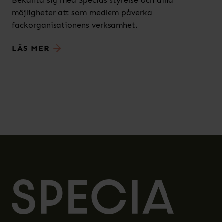
Bekanta sig med Specias styrelse och dina
möjligheter att som medlem påverka
fackorganisationens verksamhet.
LÄS MER