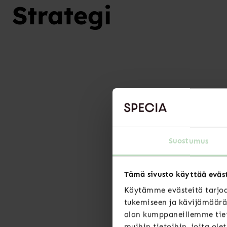
Strategi
Suostumus
Tämä sivusto käyttää eväs
Käytämme evästeitä tarjoa
tukemiseen ja kävijämäärä
alan kumppaneillemme tiet
muihin tietoihin, joita ole