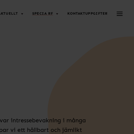
Toggle 
AKTUELLT
SPECIA RF
KONTAKTUPPGIFTER
tövar intressebevakning i många
ar vi ett hållbart och jämlikt