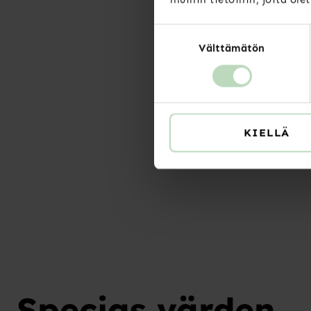
Suostumuksen
Välttämätön
valinta
KIELLÄ
Specias värden