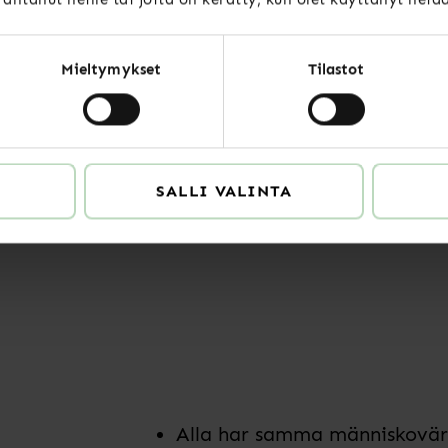
Vi skiljer oss från konkurre
att modigt ställa oss bakom 
åtgärder som gör Specia känd
Mieltymykset
Tilastot
synlig.
En högklassig medlemsservic
medlemmar rekommenderar et
SALLI VALINTA
medlemsupplevelsen och medl
mångsysslarnas behov i det fö
Alla har samma människovä