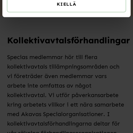
KIELLÄ
Kollektivavtalsförhandlingar
Specias medlemmar hör till flera
kollektivavtals tillämpningsområden och
vi företräder även medlemmar vars
arbete inte omfattas av något
kollektivavtal. Vi utför påverkansarbete
kring arbetets villkor i ett nära samarbete
med Akavas Specialorganisationer. I
kollektivavtalsförhandlingarna deltar för
vår räkning förhandlingsorganisationen