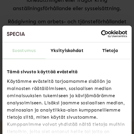
anställningsförhållande eller sysselsättning.
Rådgivning om arbets- och tjänsteförhållandet
tillhandahålls för våra medlemmar av vår
takorganisation Akavas Specialorganisationer.
Juristerna som specialiserat sig på olika
Suostumus
Yksityiskohdat
Tietoja
avtalssektorer är insatta de ständigt
föränderliga regelverken och praxis i
arbetslivet.
Tämä sivusto käyttää evästeitä
Käytämme evästeitä tarjoamamme sisällön ja
mainosten räätälöimiseen, sosiaalisen median
ominaisuuksien tukemiseen ja kävijämäärämme
KONTAKTA RÅDGIVNINGEN
analysoimiseen. Lisäksi jaamme sosiaalisen median,
mainosalan ja analytiikka-alan kumppaneillemme
tietoja siitä, miten käytät sivustoamme.
Kumppanimme voivat yhdistää näitä tietoja muihin
tietoihin, joita olet antanut heille tai joita on