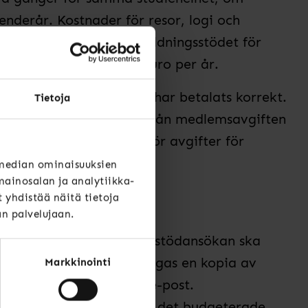
enderår. Kostnader för resor, logi och
. Du kan ansöka om utbildningsstödet för
gst beviljas stöd 200 euro per år.
 är att medlemsavgiften har betalats korrekt.
Tietoja
eriod då du är befriad från medlemsavgiften
ar) eller retroaktivt för avgifter för
digare år.
 median ominaisuuksien
ainosalan ja analytiikka-
 om stödet
yhdistää näitä tietoja
än palvelujaan.
et året om. Årets sista stödansökan ska
cember. Ansökan ska bifogas en kopia av
Markkinointi
 meddelas sökanden via e-post.
alenderåret så länge som det budgeterade