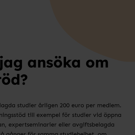
 jag ansöka om
töd?
elagda studier årligen 200 euro per medlem.
ingsstöd till exempel för studier vid öppna
an, expertseminarier eller avgiftsbelagda
vå gånger för samma studiehelhet, om