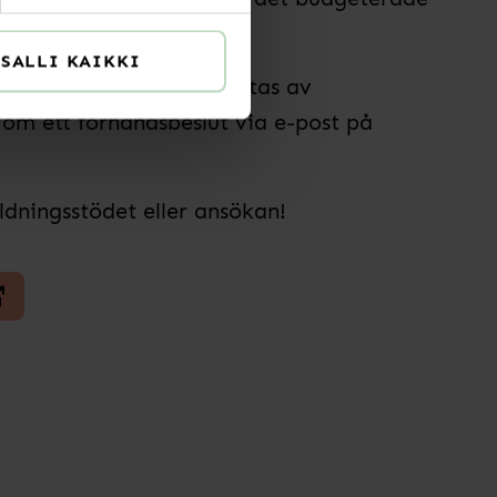
SALLI KAIKKI
vida dina studier omfattas av
 om ett förhandsbeslut via e-post på
ldningsstödet eller ansökan!