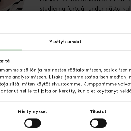
studierna fortgår under nästa kal
material omfattas inte av stödet
flera kurser samtidigt,
men kan hö
Förutsättningen för att få stödet
Yksityiskohdat
Stöd kan inte ansökas under en p
(t.ex. en kampanj för nya medlemm
teitä
utbildningar som avlagts under ti
mamme sisällön ja mainosten räätälöimiseen, sosiaalisen
mme analysoimiseen. Lisäksi jaamme sosiaalisen median, m
Så här ansöker du
oja siitä, miten käytät sivustoamme. Kumppanimme voivat 
t antanut heille tai joita on kerätty, kun olet käyttänyt heid
Du kan ansöka om utbildningsstöd
vara inskickad senast den 15 de
Mieltymykset
Tilastot
kvittot för betalningen. Beslutet
Utbildningsstöd beviljas under k