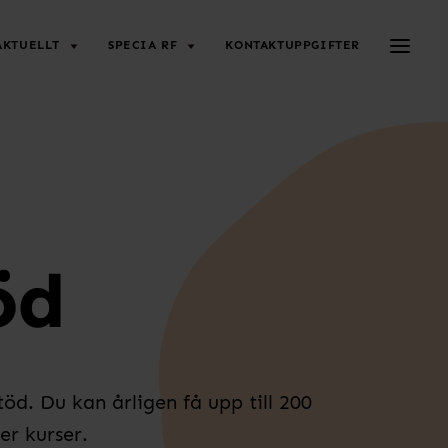
Toggle 
AKTUELLT
SPECIA RF
KONTAKTUPPGIFTER
öd
töd. Du kan årligen få upp till 200
er kurser.