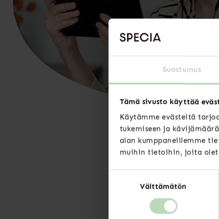
Suostumus
Tämä sivusto käyttää eväs
Käytämme evästeitä tarjoa
tukemiseen ja kävijämäärä
alan kumppaneillemme tiet
muihin tietoihin, joita ole
Suostumuksen
Välttämätön
valinta