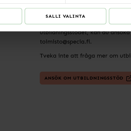
anslaget räcker till.
SALLI VALINTA
Om du har funderingar kring huru
utbildningsstödet, kan du ansöka
toimisto@specia.fi.
Tveka inte att fråga mer om utbi
ANSÖK OM UTBILDNINGSSTÖD