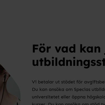
För vad kan
utbildningss
Vi betalar ut stödet för avgiftsb
Du kan ansöka om Specias utbildn
universitetet eller öppna högskol
kurser. Du kan ansöka om stöd t