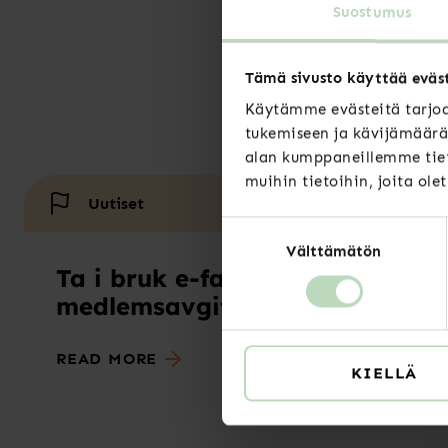
Suostumus
Tämä sivusto käyttää eväs
Käytämme evästeitä tarjoa
tukemiseen ja kävijämäärä
alan kumppaneillemme tiet
muihin tietoihin, joita ole
Uutiset
Suostumuksen
Välttämätön
valinta
Ta i bruk e-faktura för
medlemsavgiften
READ MORE
KIELLÄ