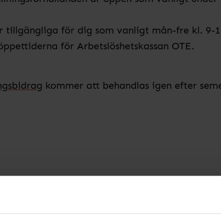
r tillgängliga för dig som vanligt mån-fre kl. 9-1
 öppettiderna för Arbetslöshetskassan OTE.
ngsbidrag
kommer att behandlas igen efter semes