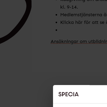
kl. 9-14.
Medlemstjänsterna
ä
Klicka här
för att se
Ansökningar om utbildni