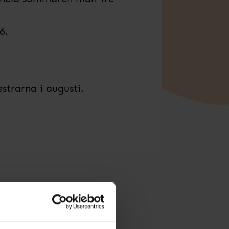
6.
trarna i augusti.