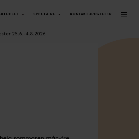
Toggle 
AKTUELLT
SPECIA RF
KONTAKTUPPGIFTER
ster 25.6.-4.8.2026
 hela sommaren mån-fre