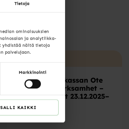
Tietoja
?
 median ominaisuuksien
ainosalan ja analytiikka-
yhdistää näitä tietoja
än palvelujaan.
Uutiset
Markkinointi
Arbetslöshetskassan Ote
inleder sin verksamhet –
serviceavbrott 23.12.2025–
1.1.2026
SALLI KAIKKI
READ MORE