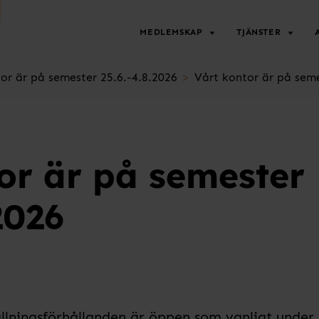
MEDLEMSKAP
TJÄNSTER
or är på semester 25.6.-4.8.2026
Vårt kontor är på seme
or är på semester
2026
llningsförhållanden
är öppen som vanligt under