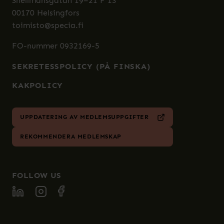
Snellmansgatan 19–21 F 13
00170 Helsingfors
toimisto@specia.fi
FO-nummer 0932169-5
SEKRETESSPOLICY (PÅ FINSKA)
KAKPOLICY
UPPDATERING AV MEDLEMSUPPGIFTER
REKOMMENDERA MEDLEMSKAP
FOLLOW US
FOLLOW SPECIA ON LINKEDIN
FOLLOW SPECIA ON INSTAGRAM
FOLLOW SPECIA ON FACEBOOK