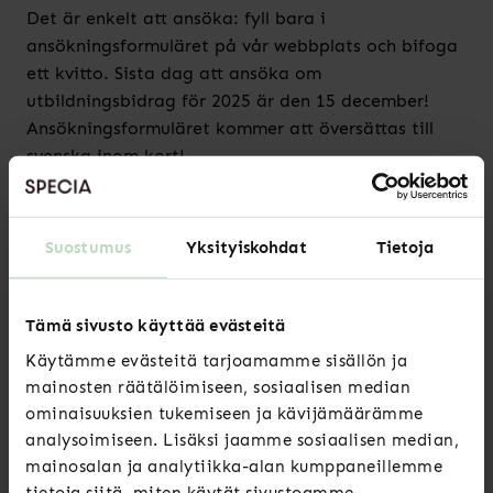
Det är enkelt att ansöka: fyll bara i
ansökningsformuläret på vår webbplats och bifoga
ett kvitto. Sista dag att ansöka om
utbildningsbidrag för 2025 är den 15 december!
Ansökningsformuläret kommer att översättas till
svenska inom kort!
Läs mer
Suostumus
Yksityiskohdat
Tietoja
Tämä sivusto käyttää evästeitä
Käytämme evästeitä tarjoamamme sisällön ja
mainosten räätälöimiseen, sosiaalisen median
Luitko jo nämä?
ominaisuuksien tukemiseen ja kävijämäärämme
analysoimiseen. Lisäksi jaamme sosiaalisen median,
mainosalan ja analytiikka-alan kumppaneillemme
Uutiset
tietoja siitä, miten käytät sivustoamme.