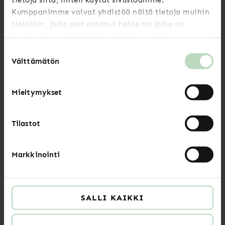
Kumppanimme voivat yhdistää näitä tietoja muihin
tietoihin, joita olet antanut heille tai joita on
Vårt kontor är på semester 25.6.-4.8.2026
kerätty, kun olet käyttänyt heidän palvelujaan.
Suostumuksen
READ MORE
Välttämätön
valinta
Mieltymykset
Uutiset
Tilastot
Ta i bruk e-faktura för medlemsavgiften
READ MORE
Markkinointi
SALLI KAIKKI
Uutiset